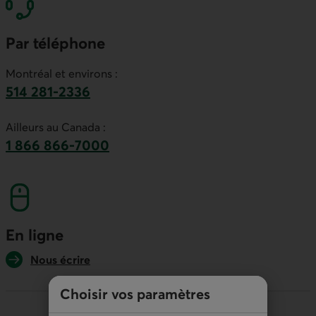
Par téléphone
Montréal et environs :
514 281-2336
Ce lien lancera votre logiciel de téléphonie par
Ailleurs au Canada :
1 866 866-7000
numéro sans frais. Ce lien lancera votre logicie
En ligne
Nous écrire
Choisir vos paramètres