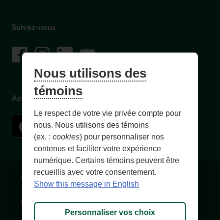
Suivez-nous
sur les réseaux sociaux
Facebook
– Lien externe au site. Cet hyperlien s'ouvrira dans une no
Instagram
– Lien externe au site. Cet hyperlien s'ouvrira dans 
LinkedIn
– Lien externe au site. Cet hyperlien s'ouvrir
YouTube
– Lien externe au site. Cet hyperlien s'
Nous utilisons des
témoins
Application mobile
Le respect de votre vie privée compte pour
nous. Nous utilisons des témoins
(ex. :
cookies
) pour personnaliser nos
contenus et faciliter votre expérience
numérique. Certains témoins peuvent être
recueillis avec votre consentement.
Conditions d'utilisation et notes légales
Confidentialité
Show this message in English
Personnaliser les témoins
Accessibilité
Plan du site
Personnaliser vos choix