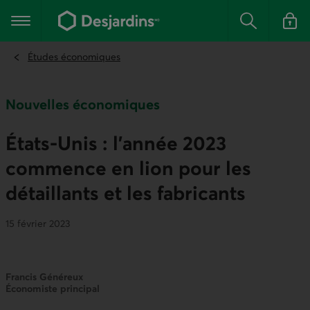
Aller
au
Menu principal
contenu
Rechercher
Se conn
principal
Études économiques
Nouvelles économiques
États-Unis : l’année 2023
commence en lion pour les
détaillants et les fabricants
15 février 2023
Francis Généreux
Économiste principal