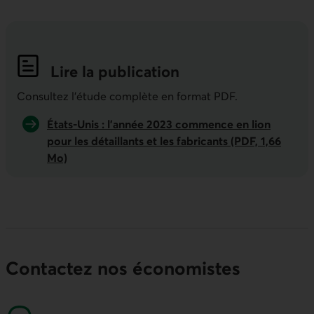
Lire la publication
Indicateurs économiques de la semai
Consultez l'étude complète en format PDF.
États-Unis : l’année 2023 commence en lion
pour les détaillants et les fabricants (PDF, 1,66
Mo)
Contactez nos économistes