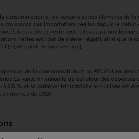
la consommation et de certains autres éléments de la
te croissance des importations réelles depuis le début 
toutefois pas été en reste avec, elles aussi, une bonne 
rtations nettes est tout de même négatif, ainsi que la co
éel (-0,56 point de pourcentage).
ogression de la consommation et du
PIB
réel en généra
lentir. La variation annuelle de déflateur des dépens
 à 2,8 % et sa variation trimestrielle annualisée est de
le printemps de 2020.
ions
PIB
réel demeure vive et les craintes manifestées cet ét