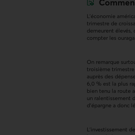
Comment
L’économie américai
trimestre de croiss
demeurent élevés, 
compter les ouragans
On remarque surtout
troisième trimestre 
auprès des dépenses
6,0 % est la plus r
bien tenu la route 
un ralentissement 
d’épargne a donc l
L’investissement de