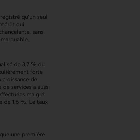
registré qu’un seul
ntérêt qui
chancelante, sans
remarquable.
ualisé de 3,7 % du
iculièrement forte
a croissance de
 de services a aussi
 effectuées malgré
e de 1,6 %. Le taux
arque une première