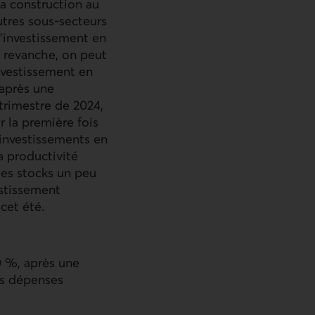
La construction au
utres sous-secteurs
l’investissement en
n revanche, on peut
nvestissement en
 après une
trimestre de 2024,
 la première fois
 investissements en
a productivité
des stocks un peu
estissement
cet été.
0 %, après une
es dépenses