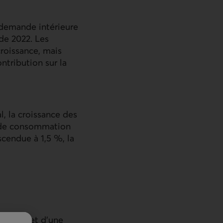
 demande intérieure
de 2022. Les
croissance, mais
ntribution sur la
l, la croissance des
es de consommation
scendue à 1,5 %, la
é au sujet d’une