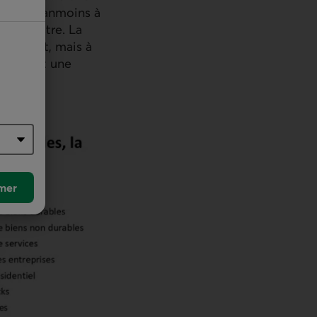
ttend néanmoins à
 trimestre. La
d’intérêt, mais à
meurent une
mer