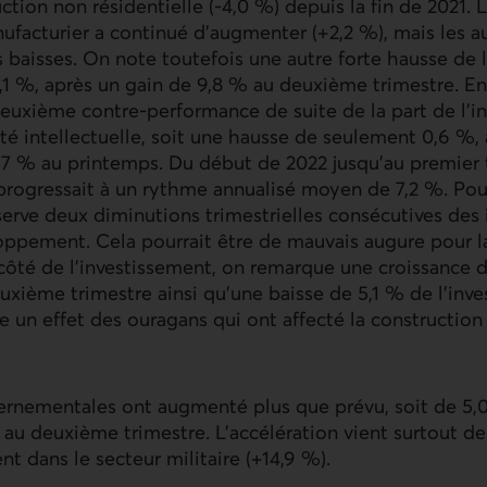
ction non résidentielle (-4,0 %) depuis la fin de 2021. 
ufacturier a continué d’augmenter (+2,2 %), mais les a
s baisses. On note toutefois une autre forte hausse de 
,1 %, après un gain de 9,8 % au deuxième trimestre. E
euxième contre-performance de suite de la part de l’i
té intellectuelle, soit une hausse de seulement 0,6 %,
7 % au printemps. Du début de 2022 jusqu’au premier 
rogressait à un rythme annualisé moyen de 7,2 %. Pour
erve deux diminutions trimestrielles consécutives des
oppement. Cela pourrait être de mauvais augure pour l
 côté de l’investissement, on remarque une croissance 
euxième trimestre ainsi qu’une baisse de 5,1 % de l’inv
ie un effet des ouragans qui ont affecté la construction 
rnementales ont augmenté plus que prévu, soit de 5,
 au deuxième trimestre. L’accélération vient surtout d
t dans le secteur militaire (+14,9 %).