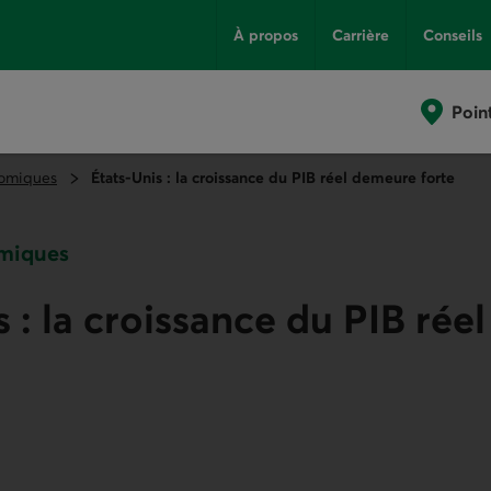
À propos
Carrière
Conseils
Poin
omiques
États-Unis : la croissance du PIB réel demeure forte
miques
s : la croissance du PIB ré