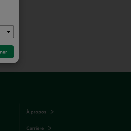
r défaut
mer
À propos
Carrière