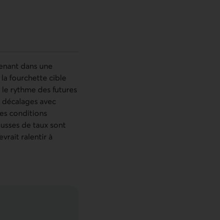
tenant dans une
la fourchette cible
 le rythme des futures
s décalages avec
 des conditions
ausses de taux sont
rait ralentir à