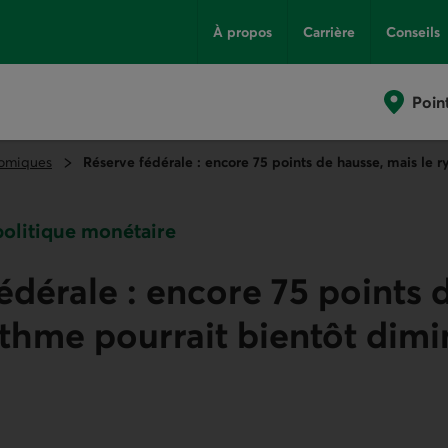
À propos
Carrière
Conseils
Poin
omiques
Réserve fédérale : encore 75 points de hausse, mais le 
 politique monétaire
édérale : encore 75 points 
ythme pourrait bientôt dim