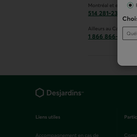
Montréal et environs :
514 281-2336
Chois
Ce lien lancera v
Ailleurs au Canada :
1 866 866-7000
numéro sans frais
Pied de page
Liens utiles
Partic
Accompagnement en cas de
Compt