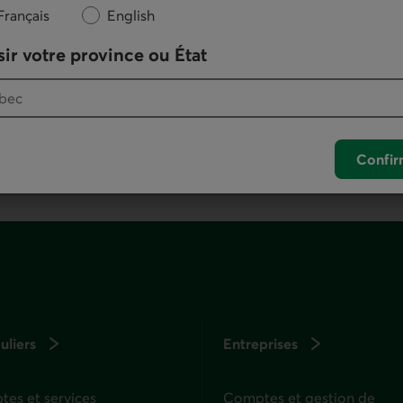
Nous écrire
Français
English
ir votre province ou État
otre logiciel de téléphonie par défaut.
. Ce lien lancera votre logiciel de téléphonie pa
Confir
uliers
Entreprises
es et services
Comptes et gestion de