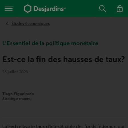
Aller
au
Menu principal
contenu
Rechercher
Se conn
principal
Études économiques
L'Essentiel de la politique monétaire
Est-ce la fin des hausses de taux?
26 juillet 2023
Tiago Figueiredo
Stratège macro
La Fed relève le taux d’intérêt cible des fonds fédéraux, qui