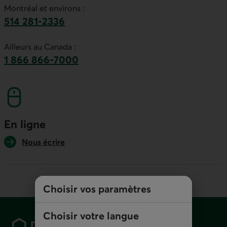
Montréal et environs :
514 281-2336
Ce lien lancera votre logiciel de téléphonie par
Ailleurs au Canada :
1 866 866-7000
numéro sans frais. Ce lien lancera votre logicie
En ligne
Nous écrire
Choisir vos paramètres
Pied de page
Choisir votre langue