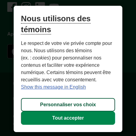
Facebook
– Lien externe au site. Cet hyperlien s'ouvrira dans une no
Instagram
– Lien externe au site. Cet hyperlien s'ouvrira dans 
LinkedIn
– Lien externe au site. Cet hyperlien s'ouvrir
YouTube
– Lien externe au site. Cet hyperlien s'
Nous utilisons des
témoins
Application mobile
Le respect de votre vie privée compte pour
nous. Nous utilisons des témoins
(ex. :
cookies
) pour personnaliser nos
contenus et faciliter votre expérience
numérique. Certains témoins peuvent être
recueillis avec votre consentement.
Conditions d'utilisation et notes légales
Confidentialité
Show this message in English
Personnaliser les témoins
Accessibilité
Plan du site
Personnaliser vos choix
© 1996-
2026
, Fédération des caisses Desjardins du Québec. Tous
Tout accepter
droits réservés.