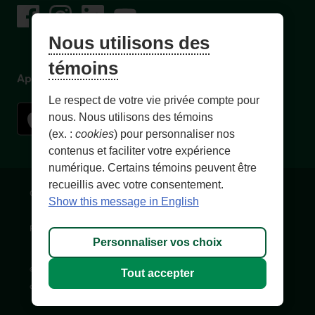
Facebook
– Lien externe au site. Cet hyperlien s'ouvrira dans une no
Instagram
– Lien externe au site. Cet hyperlien s'ouvrira dans 
LinkedIn
– Lien externe au site. Cet hyperlien s'ouvrir
YouTube
– Lien externe au site. Cet hyperlien s'
Nous utilisons des
témoins
Application mobile
Le respect de votre vie privée compte pour
nous. Nous utilisons des témoins
(ex. :
cookies
) pour personnaliser nos
contenus et faciliter votre expérience
numérique. Certains témoins peuvent être
recueillis avec votre consentement.
Conditions d'utilisation et notes légales
Confidentialité
Show this message in English
Personnaliser les témoins
Accessibilité
Plan du site
Personnaliser vos choix
© 1996-
2026
, Fédération des caisses Desjardins du Québec. Tous
Tout accepter
droits réservés.