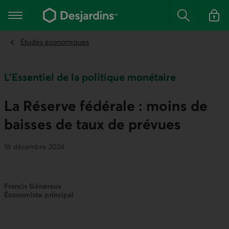
Aller
au
Menu principal
contenu
Rechercher
Se conn
principal
Études économiques
L'Essentiel de la politique monétaire
La Réserve fédérale : moins de
baisses de taux de prévues
18 décembre 2024
Francis Généreux
Économiste principal