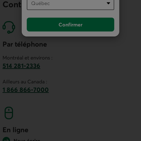
Contactez nos économistes
Confirmer
Par téléphone
Montréal et environs :
514 281-2336
Ce lien lancera votre logiciel de téléphonie par
Ailleurs au Canada :
1 866 866-7000
numéro sans frais. Ce lien lancera votre logicie
En ligne
Nous écrire