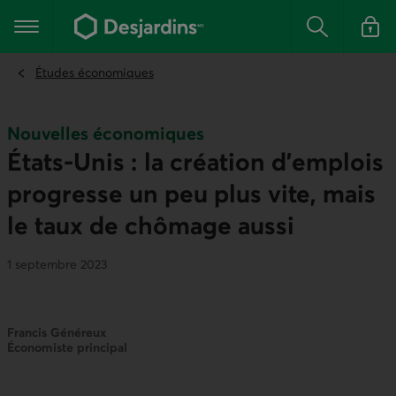
Aller
au
Menu principal
contenu
Rechercher
Se conn
principal
Études économiques
Nouvelles économiques
États-Unis : la création d’emplois
progresse un peu plus vite, mais
le taux de chômage aussi
1 septembre 2023
Francis Généreux
Économiste principal