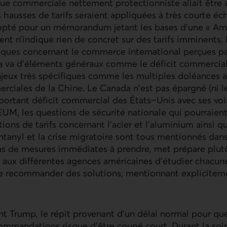
ique commerciale nettement protectionniste allait être
 hausses de tarifs seraient appliquées à très courte éc
 opté pour un mémorandum jetant les bases d’une « Ame
nt n’indique rien de concret sur des tarifs imminents. I
iques concernant le commerce international perçues pa
la va d’éléments généraux comme le déficit commercial
njeux très spécifiques comme les multiples doléances 
rciales de la Chine. Le Canada n'est pas épargné (ni l
portant déficit commercial des États−Unis avec ses vois
EUM
, les questions de sécurité nationale qui pourraie
ions de tarifs concernant l’acier et l’aluminium ainsi q
fentanyl et la crise migratoire sont tous mentionnés d
as de mesures immédiates à prendre, met prépare plutôt
aux différentes agences américaines d'étudier chacun
de recommander des solutions, mentionnant explicitemen
nt Trump, le répit provenant d’un délai normal pour que
ommandations risque d’être coupé court. Durant la soiré