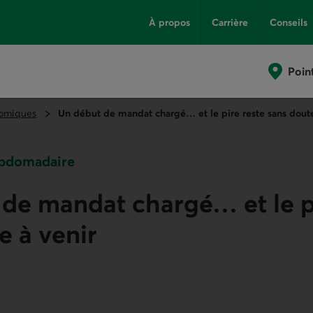
À propos
Carrière
Conseils
Poin
omiques
Un début de mandat chargé… et le pire reste sans doute
bdomadaire
de mandat chargé… et le p
e à venir