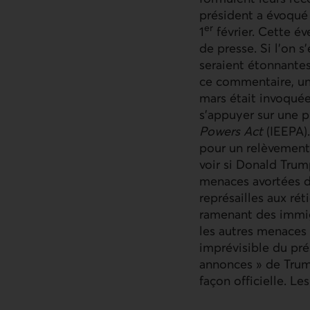
président a évoqué 
er
1
février. Cette év
de presse. Si l’on s
seraient étonnante
ce commentaire, une
mars était invoquée)
s'appuyer sur une p
Powers Act
(
IEEPA
)
pour un relèvement 
voir si Donald Trump
menaces avortées d
représailles aux ré
ramenant des immig
les autres menaces 
imprévisible du prés
annonces » de Trump
façon officielle. Le