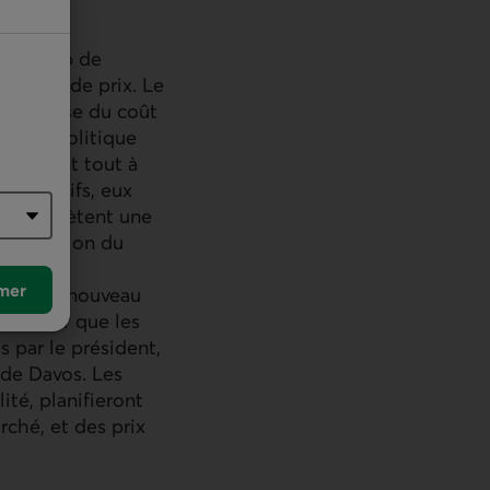
ld Trump de
hausses de prix. Le
e la crise du coût
 Cette politique
che avant tout à
 exécutifs, eux
 » et décrètent une
lementation du
traintes
mer
ndant de nouveau
s douter que les
 par le président,
 de Davos. Les
ité, planifieront
rché, et des prix