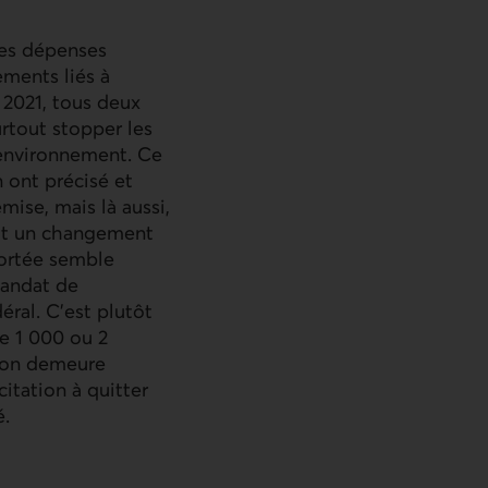
les dépenses
ements liés à
e 2021, tous deux
urtout stopper les
’environnement. Ce
n ont précisé et
mise, mais là aussi,
it un changement
portée semble
mandat de
éral. C’est plutôt
e 1 000 ou 2
tion demeure
itation à quitter
é.