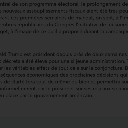
entral de son programme électoral, le prolongement de
de nouveaux assouplissements fiscaux aient été très peu
ant ces premières semaines de mandat, on sent, à l’ima
embres républicains du Congrès l’initiative de lui sou
get, à l’image de ce qu’il a proposé durant la campagn
d Trump est président depuis près de deux semaines
écrets a été élevé pour une si jeune administration. T
 les véritables effets de tout cela sur la conjoncture. 
séquences économiques des prochaines décisions qui 
us de clarté fera tout de même du bien et permettra su
informellement par le président sur ses réseaux sociaux
en place par le gouvernement américain.