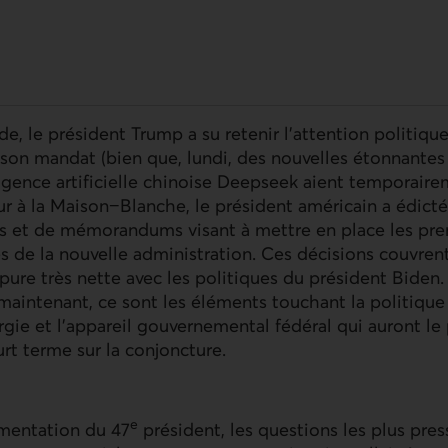
de, le président Trump a su retenir l’attention politiq
son mandat (bien que, lundi, des nouvelles étonnantes
ligence artificielle chinoise Deepseek aient temporaire
ur à la Maison−Blanche, le président américain a édicté
es et de mémorandums visant à mettre en place les pre
s de la nouvelle administration. Ces décisions couvrent
ure très nette avec les politiques du président Biden.
maintenant, ce sont les éléments touchant la politiqu
ergie et l’appareil gouvernemental fédéral qui auront le
t terme sur la conjoncture.
e
rmentation du 47
président, les questions les plus pres