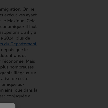
immigration. On ne
s exécutives ayant
c le Mexique. Cela
 économique? Il faut
Rappelons qu’il y a
de 2024, plus de
s du Département
 depuis que le
détentions et
r l’économie. Mais
n plus nombreuses,
grants illégaux sur
cative de cette
conomique aux
on ainsi que dans la
e est conjuguée à
.