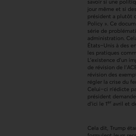
savoir si une polit
jour même et si des
président a plutôt
Policy ». Ce docume
série de problémat
administration. Ce
États−Unis à des e
les pratiques comme
L’existence d’un im
de révision de l’
AC
révision des exempt
régler la crise du 
Celui−ci n’édicte p
président demande 
er
d'ici le 1
avril et 
Cela dit, Trump éta
formulent leurs rec