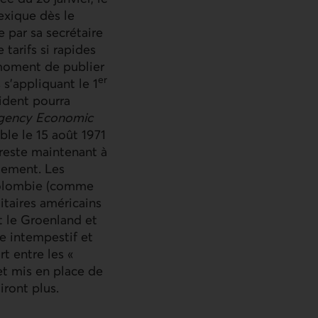
exique dès le
e par sa secrétaire
 tarifs si rapides
 moment de publier
er
s'appliquant le 1
sident pourra
rgency Economic
ble le 15 août 1971
 reste maintenant à
ctement. Les
 Colombie (comme
itaires américains
t le Groenland et
re intempestif et
rt entre les «
et mis en place de
iront plus.