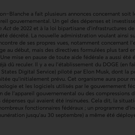
on−Blanche a fait plusieurs annonces concernant soit 
reil gouvernemental. Un gel des dépenses et investiss
n Act
de 2022 et à la loi bipartisane d’infrastructures d
 été décrété. La nouvelle administration voulant ainsi s
’encontre de ses propres vues, notamment concernant l
arge au début, mais des directives formulées plus tard e
 Une mise en pause de toute aide fédérale a aussi été é
éjà dû reculer. Il y a eu l’établissement du
DOGE
(en fa
States Digital Service) piloté par Elon Musk, dont la 
mitée qu’initialement prévu. Cet organisme aura pour 
ologie et les logiciels utilisés par le gouvernement féd
on de l’appareil gouvernemental ou des compressions d
dépenses qui avaient été insinuées. Cela dit, la situa
nombreux fonctionnaires fédéraux ; un programme d’inc
munération jusqu’au 30 septembre) a même été déploy