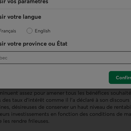
sir vos paramètres
 des principaux enjeux électoraux qui a permis à Dona
ir votre langue
a Harris était la frustration des Américains envers les 
 Trump a émis un mémorandum concernant la lutte contr
Français
English
f est louable, mais les moyens n’y sont pas bien définis.
ir votre province ou État
la déréglementation et la nouvelle administration cher
e l’énergie, notamment du pétrole et du gaz. Des ordres
anvier, visent d’ailleurs à « libérer l’énergie américaine
énergétique. Le président compte sur une forte dérég
du pétrole, notamment en éliminant de nombreuses con
Confir
en facilitant et accélérant l’octroi de permis et en re
oduction certains territoires fédéraux. On peut toutefoi
iminuent assez pour amener tous les bénéfices souhaités
s des taux d’intérêt comme il l’a déclaré à son discours
ines, désireuses de conserver un haut niveau de rentabil
leurs investissements en fonction des conditions de ma
 les rendre frileuses.