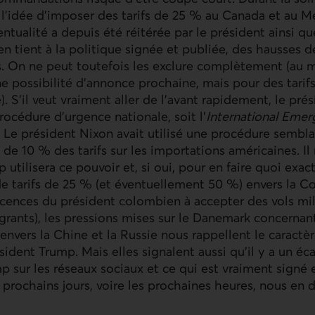
l’idée d’imposer des tarifs de 25 % au Canada et au M
entualité a depuis été réitérée par le président ainsi qu
'en tient à la politique signée et publiée, des hausses de
s. On ne peut toutefois les exclure complètement (au
 possibilité d'annonce prochaine, mais pour des tarifs 
. S’il veut vraiment aller de l’avant rapidement, le pré
rocédure d'urgence nationale, soit l’
International Eme
. Le président Nixon avait utilisé une procédure sembla
de 10 % des tarifs sur les importations américaines. Il
 utilisera ce pouvoir et, si oui, pour en faire quoi exa
e tarifs de 25 % (et éventuellement 50 %) envers la
ticences du président colombien à accepter des vols mil
rants), les pressions mises sur le Danemark concernan
envers la Chine et la Russie nous rappellent le caractè
ident Trump. Mais elles signalent aussi qu’il y a un éca
 sur les réseaux sociaux et ce qui est vraiment signé 
s prochains jours, voire les prochaines heures, nous en d