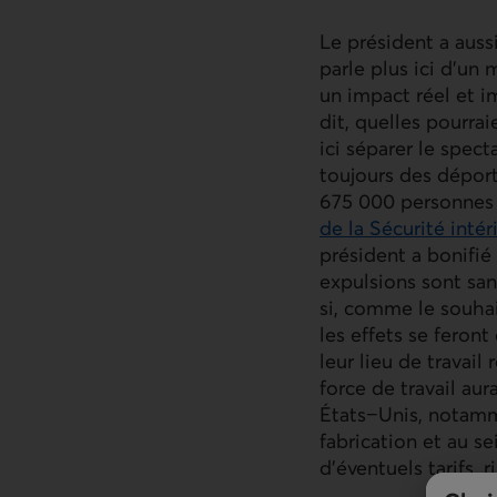
Le président a auss
parle plus ici d’u
un impact réel et i
dit, quelles pourra
ici séparer le spect
toujours des déport
675 000 personnes 
de la Sécurité intér
Lien externe au sit
président a bonifié
expulsions sont san
si, comme le souhai
les effets se feron
leur lieu de travail
force de travail au
États−Unis, notamme
fabrication et au se
d’éventuels tarifs, 