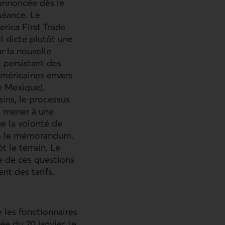
 annoncée dès le
héance. Le
rica First Trade
l dicte plutôt une
r la nouvelle
 persistant des
américaines envers
e Mexique).
ins, le processus
nt mener à une
ue la volonté de
ans le mémorandum.
 le terrain. Le
e de ces questions
t des tarifs.
 les fonctionnaires
e du 20 janvier, le