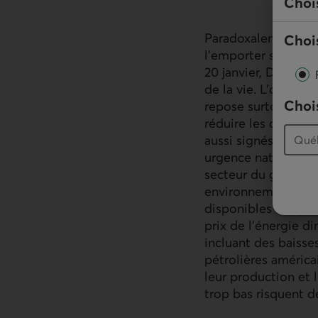
Choi
Paradoxalement, un
Chois
l’emporter sur Kamal
20 janvier, Donald
de la vie. L’objecti
Chois
repose surtout sur 
réduire les coûts d
aussi signés le 20 j
urgence nationale 
secteur du gaz et 
environnementales, 
disponibles à la pr
prix de l’énergie d
incluant des baisse
pétrolières américa
leur production et 
trop bas risquent de