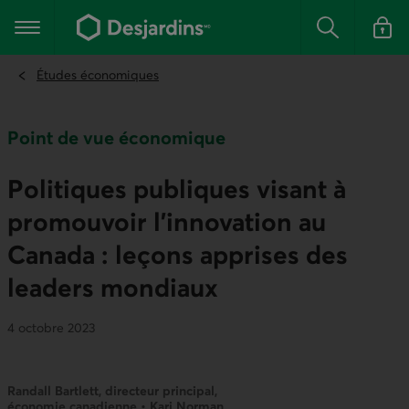
Aller
au
Menu principal
contenu
Rechercher
Se conn
principal
Études économiques
Point de vue économique
Politiques publiques visant à
promouvoir l’innovation au
Canada : leçons apprises des
leaders mondiaux
4 octobre 2023
Randall Bartlett, directeur principal,
économie canadienne • Kari Norman,