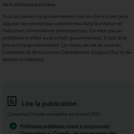
de la politique partisane.
Tous les paliers de gouvernement ont un rôle à jouer pour
appuyer les entreprises canadiennes dans la création et
l’adoption d’innovations perturbatrices. Ce n’est pas un
problème à refiler au prochain gouvernement. Il doit être
pris en charge maintenant. Le niveau de vie de tous les
Canadiens et de toutes les Canadiennes d’aujourd’hui et de
demain en dépend.
Lire la publication
Indicateurs économiques de la semai
Consultez l'étude complète en format PDF.
Politiques publiques visant à promouvoir
l’innovation au Canada : leçons apprises des