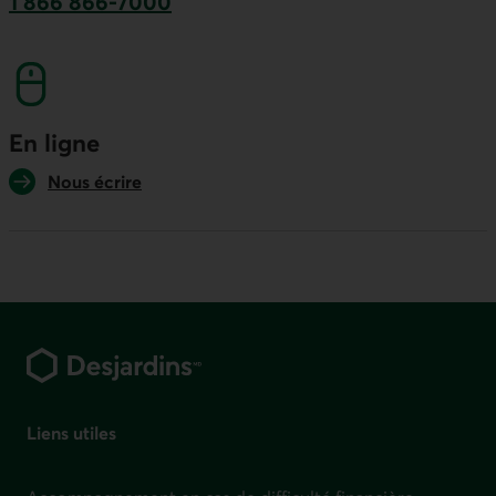
1 866 866-7000
numéro sans frais. Ce lien lancera votre logicie
En ligne
Nous écrire
Pied de page
Liens utiles