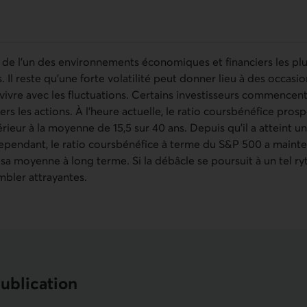
t de l’un des environnements économiques et financiers les pl
l reste qu’une forte volatilité peut donner lieu à des occasio
ivre avec les fluctuations. Certains investisseurs commencent 
rs les actions. À l’heure actuelle, le ratio coursbénéfice prospe
rieur à la moyenne de 15,5 sur 40 ans. Depuis qu’il a atteint 
pendant, le ratio coursbénéfice à terme du
S&P 500
a mainte
 sa moyenne à long terme. Si la débâcle se poursuit à un tel ry
mbler attrayantes.
publication
eurs économiques de la semaine du 18 au 