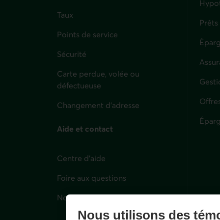
Hypo
Taux
Prêts
Points de service
Éparg
Sécurité
Assur
Carte perdue, volée ou
Parti
Gesti
défectueuse
Offre
Changement d'adresse
Éparg
Aide et contact
Centre d'aide
Foire aux questions
Nous joindre
Nous utilisons des tém