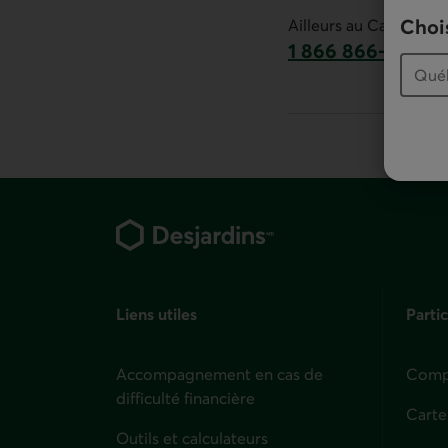
Ce lien lancera v
Chois
Ailleurs au Canada :
1 866 866-7000
numéro sans frais
Pied de page
Liens utiles
Partic
Accompagnement en cas de
Compt
difficulté financière
Carte
Outils et calculateurs