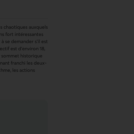
us chaotiques auxquels
ns fort intéressantes
à se demander s’il est
ctif est d’environ 18,
un sommet historique
nant franchi les deux-
thme, les actions
22 juillet 2022