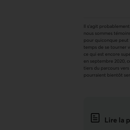
Il s’agit probablemen
nous sommes témoins. I
pour quiconque peut v
temps de se tourner ve
ce qui est encore supé
en septembre 2020, ce
tiers du parcours vers
pourraient bientôt se
Lire la 
Indicat