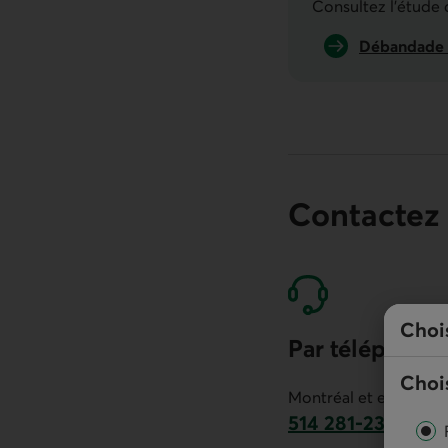
Consultez l'étude
Débandade b
Contactez
Choi
Par téléphone
Chois
Montréal et environs :
514 281-2336