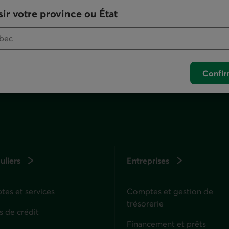
otre logiciel de téléphonie par défaut.
ir votre province ou État
. Ce lien lancera votre logiciel de téléphonie pa
Confir
uliers
Entreprises
es et services
Comptes et gestion de
trésorerie
s de crédit
Financement et prêts