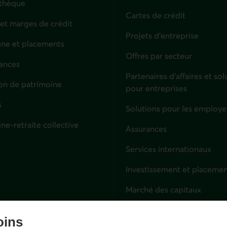
thèque
Cartes de crédit
 et marges de crédit
Projets d'entreprise
ne et placements
Offres par secteur
ances
culiers
Partenaires d’affaires et sol
on de patrimoine
pour entreprises
s
Solutions pour les employe
ne-retraite collective
Assurances
Entreprises
Services internationaux
Investissement et placemen
Marché des capitaux
Services fiduciaires
oins
Lien externe. S'ouvre dans 