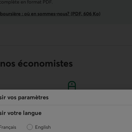
 complète en format PDF.
oursière : où en sommes-nous? (PDF, 606 Ko)
 nos économistes
sir vos paramètres
En ligne
ir votre langue
Nous écrire
Français
English