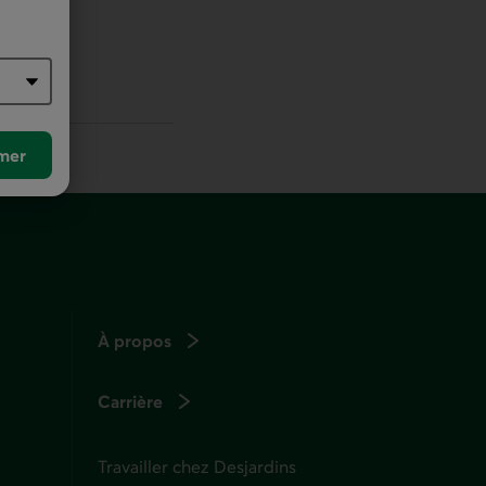
r défaut
mer
À propos
Carrière
Travailler chez Desjardins