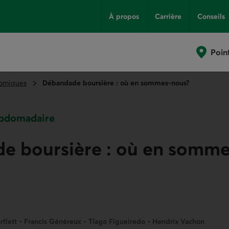
À propos
Carrière
Conseils
Poin
omiques
Débandade boursière : où en sommes-nous?
bdomadaire
e boursière : où en somme
tlett • Francis Généreux • Tiago Figueiredo • Hendrix Vachon