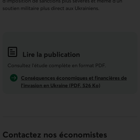
d’imposition de sanctions plus sévères et même d’un
soutien militaire plus direct aux Ukrainiens.
Lire la publication
Indicateurs économiques de la semai
Consultez l'étude complète en format PDF.
Conséquences économiques et financières de
l’invasion en Ukraine (PDF, 526 Ko)
Contactez nos économistes