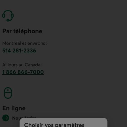
Par téléphone
Montréal et environs :
514 281-2336
Ce lien lancera votre logiciel de téléphonie par
Ailleurs au Canada :
1 866 866-7000
numéro sans frais. Ce lien lancera votre logicie
En ligne
Nous écrire
Choisir vos paramètres