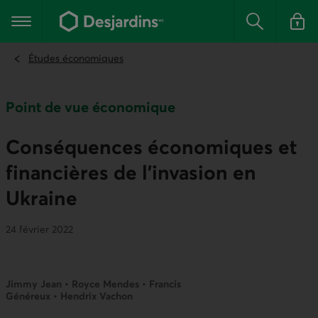
Aller
au
Menu principal
contenu
Rechercher
Se conn
principal
Études économiques
Point de vue économique
Conséquences économiques et
financières de l’invasion en
Ukraine
24 février 2022
Jimmy Jean • Royce Mendes • Francis
Généreux • Hendrix Vachon