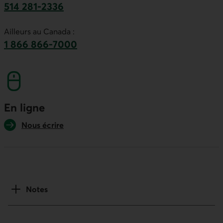
514 281-2336
Ce lien lancera votre logiciel de téléphonie par
Ailleurs au Canada :
1 866 866-7000
numéro sans frais. Ce lien lancera votre logicie
En ligne
Nous écrire
Notes