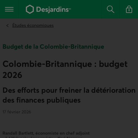
Aller
au
Menu principal
contenu
Rechercher
Se conn
principal
Études économiques
Budget de la Colombie-Britannique
Colombie‑Britannique : budget
2026
Des efforts pour freiner la détérioration
des finances publiques
17 février 2026
Randall Bartlett, économiste en chef adjoint