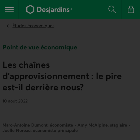
Aller
au
Menu principal
contenu
Rechercher
Se conn
principal
Études économiques
Point de vue économique
Les chaînes
d’approvisionnement : le pire
est-il derrière nous?
10 août 2022
Marc-Antoine Dumont, économiste • Amy McAlpine, stagiaire •
Joëlle Noreau, économiste principale