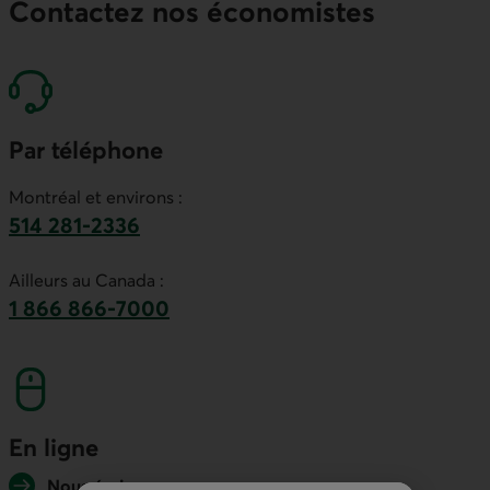
Contactez nos économistes
Par téléphone
Montréal et environs :
514 281-2336
Ce lien lancera votre logiciel de téléphonie par
Ailleurs au Canada :
1 866 866-7000
numéro sans frais. Ce lien lancera votre logicie
En ligne
Nous écrire