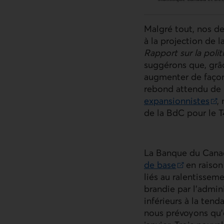
Malgré tout, nos de
à la projection de 
Rapport sur la poli
Lien externe au sit
suggérons que, grâ
augmenter de façon 
rebond attendu de 
expansionnistes
,
Lien externe au sit
de la
BdC
pour le T4
La Banque du Cana
de base
en raison
Lien externe au sit
liés au ralentisseme
brandie par l’admi
Lien externe au sit
inférieurs à la ten
nous prévoyons qu’