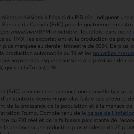
rnières prévisions à l’égard du
PIB
réel indiquent une c
la Banque du Canada (
BdC
) pour le quatrième trimestre 
tique monétaire
(
RPM
) d’octobre. Toutefois, dans
notre 
e.
ce au
TMX
, les exportations et la production de pétrol
plus marquée au dernier trimestre de 2024. De plus, c
la production automobile au T4 et les
nouvelles mesur
 nous voyons des risques haussiers à la prévision de cr
e.
, qui se chiffre à 2,0 %.
da (
BdC
) a récemment annoncé une nouvelle
baisse de
 d’un contexte économique plus faible que prévu et des
e.
nt de la croissance de la population et à la menace de b
nistration Trump. Compte tenu de la
baisse de l’inflatio
e.
dance du
PIB
réel et de la faiblesse persistante de l’éco
elle annoncera une réduction plus modeste de 25 poin