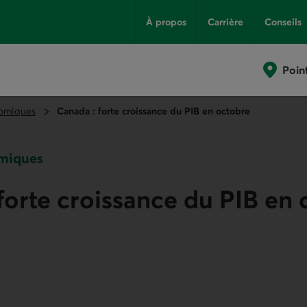
À propos
Carrière
Conseils
Poin
omiques
Canada : forte croissance du PIB en octobre
miques
forte croissance du PIB en