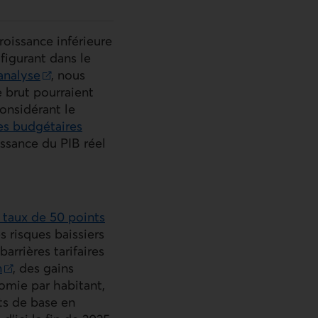
roissance inférieure
figurant dans le
analyse
, nous
e brut pourraient
onsidérant le
es budgétaires
oissance du
PIB
réel
 taux de 50 points
 risques baissiers
arrières tarifaires
n
, des gains
nomie par habitant,
ts de base en