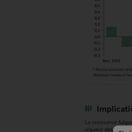
Implicat
La croissance fulg
vigueur des secteur