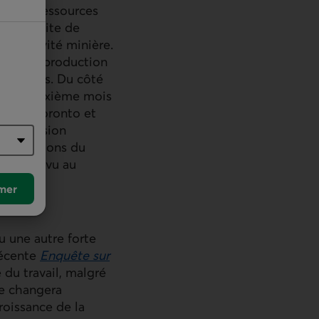
ion de ressources
 à la suite de
 l’activité minière.
on de la production
 houillers. Du côté
pour un sixième mois
 grand Toronto et
 progression
es révisions du
 que prévu au
mer
 une autre forte
récente
Enquête sur
du travail, malgré
ne changera
roissance de la