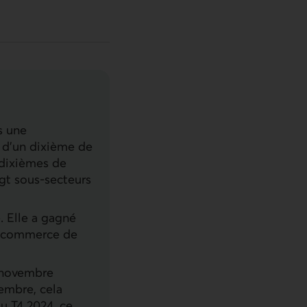
s une
r d’un dixième de
 dixièmes de
ngt sous-secteurs
. Elle a gagné
le commerce de
 novembre
cembre, cela
au T4 2024, ce