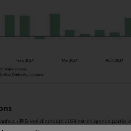
ions
urante du
PIB
réel d’octobre 2024 est en grande partie le
s des biens. L’économie a connu des gains en extractio