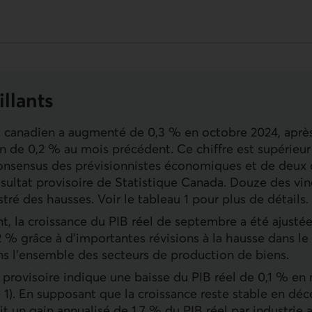
illants
 canadien a augmenté de 0,3 % en octobre 2024, aprè
n de 0,2 % au mois précédent. Ce chiffre est supérieu
onsensus des prévisionnistes économiques et de deux
ésultat provisoire de Statistique Canada. Douze des vi
tré des hausses. Voir le tableau 1 pour plus de détails.
, la croissance du
PIB
réel de septembre a été ajustée
2 % grâce à d’importantes révisions à la hausse dans 
ns l’ensemble des secteurs de production de biens.
t provisoire indique une baisse du
PIB
réel de 0,1 % en
 1). En supposant que la croissance reste stable en dé
it un gain annualisé de 1,7 % du
PIB
réel par industrie 