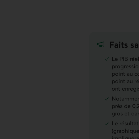
Faits sa
Le
PIB
réel
progressio
point au c
point au r
ont enregis
Notamment
près de 0,
gros et da
Le résulta
(graphique
impliquera