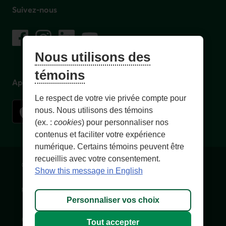
Suivez-nous
sur les réseaux sociaux
Facebook
– Lien externe au site. Cet hyperlien s'ouvrira dans une no
Instagram
– Lien externe au site. Cet hyperlien s'ouvrira dans 
LinkedIn
– Lien externe au site. Cet hyperlien s'ouvrir
YouTube
– Lien externe au site. Cet hyperlien s'
Nous utilisons des
témoins
Application mobile
Le respect de votre vie privée compte pour
nous. Nous utilisons des témoins
(ex. :
cookies
) pour personnaliser nos
contenus et faciliter votre expérience
numérique. Certains témoins peuvent être
recueillis avec votre consentement.
Conditions d'utilisation et notes légales
Confidentialité
Show this message in English
Personnaliser les témoins
Accessibilité
Plan du site
Personnaliser vos choix
© 1996-
2026
, Fédération des caisses Desjardins du Québec. Tous
Tout accepter