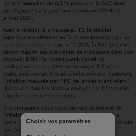
rythme annualisé de 0,5 % prévu par la BdC dans
son
Rapport sur la politique monétaire
(RPM) de
janvier 2024.
Avec la révision à la hausse au T3, le résultat
supérieur aux attentes au T4 et une prévision qui va
dans le même sens pour le T1 2024, la BdC pourrait
devoir majorer ses prévisions de croissance dans son
prochain RPM. Par conséquent, l’écart de
production risque d’être moins négatif. Somme
toute, cela devrait être plus inflationniste. Toutefois,
l’inflation mesurée par l’IPC de janvier ayant ralenti
plus que prévu, les signaux envoyés par l’économie
canadienne ne sont pas clairs.
Une croissance décente et un ralentissement de
l’inflation sont idéaux. Toutefois, la baisse de la
Choisir vos paramètres
demande intérieure indique sans l’ombre d’un doute
que l’économie canadienne éprouve plus de