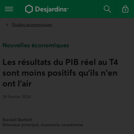
Aller
au
Menu principal
contenu
Rechercher
Se conn
principal
Études économiques
Nouvelles économiques
Les résultats du PIB réel au T4
sont moins positifs qu'ils n'en
ont l'air
29 février 2024
Randall Bartlett
Directeur principal, économie canadienne