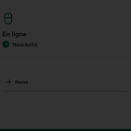
numéro sans frais. Ce lien lancera votre logicie
En ligne
Nous écrire
Notes