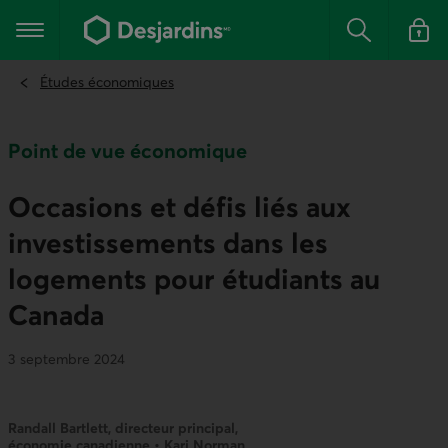
Aller
au
Menu principal
contenu
Rechercher
Se conn
principal
Études économiques
Point de vue économique
Occasions et défis liés aux
investissements dans les
logements pour étudiants au
Canada
3 septembre 2024
Randall Bartlett, directeur principal,
économie canadienne • Kari Norman,