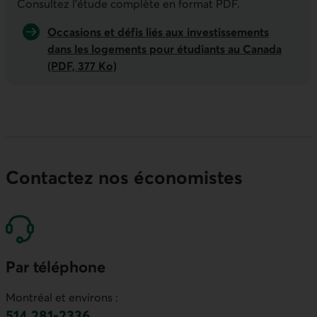
Indicateurs économiques de la semai
Consultez l'étude complète en format PDF.
Occasions et défis liés aux investissements
dans les logements pour étudiants au Canada
(PDF, 377 Ko)
Contactez nos économistes
Par téléphone
Montréal et environs :
514 281-2336