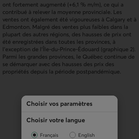
ont fortement augmenté (+6,1 % m/m), ce qui a
contribué à relever la moyenne provinciale. Les
ventes ont également été vigoureuses à Calgary et à
Edmonton. Malgré des ventes plus faibles dans la
plupart des autres régions, des hausses de prix ont
été enregistrées dans toutes les provinces, à
l’exception de l’Île‑du‑Prince‑Édouard (graphique 2).
Parmi les grandes provinces, le Québec continue de
se démarquer avec des hausses des prix des
propriétés depuis la période postpandémique.
Choisir vos paramètres
Choisir votre langue
Français
English