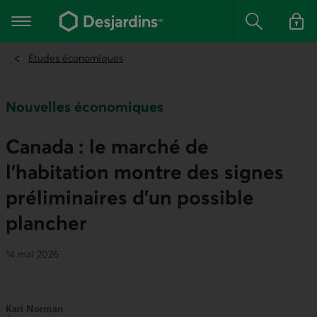
Aller
au
Menu principal
contenu
Rechercher
Se conn
principal
Études économiques
Nouvelles économiques
Canada : le marché de
l’habitation montre des signes
préliminaires d’un possible
plancher
14 mai 2026
Kari Norman