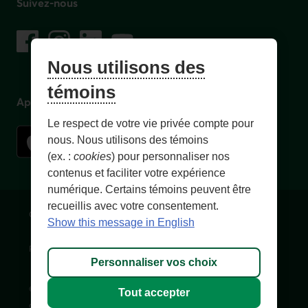
Suivez-nous
sur les réseaux sociaux
Facebook
– Lien externe au site. Cet hyperlien s'ouvrira dans une no
Instagram
– Lien externe au site. Cet hyperlien s'ouvrira dans 
LinkedIn
– Lien externe au site. Cet hyperlien s'ouvrir
YouTube
– Lien externe au site. Cet hyperlien s'
Nous utilisons des
témoins
Application mobile
Le respect de votre vie privée compte pour
nous. Nous utilisons des témoins
(ex. :
cookies
) pour personnaliser nos
contenus et faciliter votre expérience
numérique. Certains témoins peuvent être
recueillis avec votre consentement.
Conditions d'utilisation et notes légales
Confidentialité
Show this message in English
Personnaliser les témoins
Accessibilité
Plan du site
Personnaliser vos choix
© 1996-
2026
, Fédération des caisses Desjardins du Québec. Tous
Tout accepter
droits réservés.