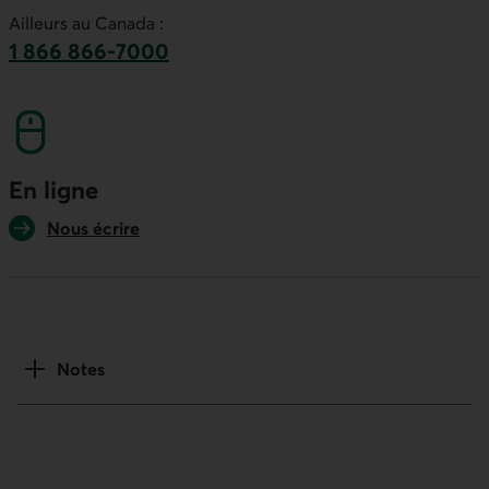
Ailleurs au Canada :
1 866 866-7000
numéro sans frais. Ce lien lancera votre logicie
En ligne
Nous écrire
Notes