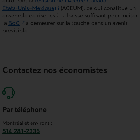
Lien externe au site.
entourant la
révision de l’Accord Canada–
États‑Unis–Mexique
(ACEUM), ce qui constitue un
Lien externe au site.
ensemble de risques à la baisse suffisant pour inciter
la
BdC
à demeurer sur la touche dans un avenir
Lien externe au site.
prévisible.
Contactez nos économistes
Par téléphone
Montréal et environs :
514 281-2336
Ce lien lancera votre logiciel de téléphonie par