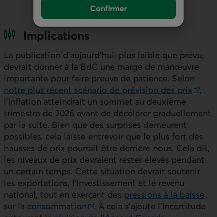
Confirmer
Implications
La publication d’aujourd’hui, plus faible que prévu,
devrait donner à la
BdC
une marge de manœuvre
importante pour faire preuve de patience. Selon
notre plus récent scénario de prévision des prix
,
Lien externe au site.
l’inflation atteindrait un sommet au deuxième
trimestre de 2026 avant de décélérer graduellement
par la suite. Bien que des surprises demeurent
possibles, cela laisse entrevoir que le plus fort des
hausses de prix pourrait être derrière nous. Cela dit,
les niveaux de prix devraient rester élevés pendant
un certain temps. Cette situation devrait soutenir
les exportations, l’investissement et le revenu
national, tout en exerçant des
pressions à la baisse
sur la consommation
. À cela s’ajoute l’incertitude