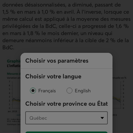
données désaisonnalisées, a diminué, passant de
1,5 % en mars à 1,0 % en avril. À l’inverse, lorsque ce
même calcul est appliqué à la moyenne des mesures
privilégiées de la
BdC
, celle-ci a progressé de 1,6 %
en mars à 1,8 % le mois dernier, un niveau qui
demeure néanmoins inférieur à la cible de 2 % de la
BdC
.
Choisir vos paramètres
Choisir votre langue
Français
English
Choisir votre province ou État