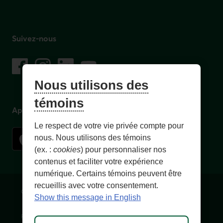
Suivez-nous
sur les réseaux sociaux
Facebook
– Lien externe au site. Cet hyperlien s'ouvrira dans une no
Instagram
– Lien externe au site. Cet hyperlien s'ouvrira dans 
LinkedIn
– Lien externe au site. Cet hyperlien s'ouvrir
YouTube
– Lien externe au site. Cet hyperlien s'
Nous utilisons des
témoins
Application mobile
Le respect de votre vie privée compte pour
nous. Nous utilisons des témoins
(ex. :
cookies
) pour personnaliser nos
contenus et faciliter votre expérience
numérique. Certains témoins peuvent être
recueillis avec votre consentement.
Conditions d'utilisation et notes légales
Confidentialité
Show this message in English
Personnaliser les témoins
Accessibilité
Plan du site