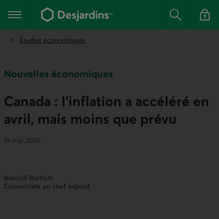
Aller
au
Menu principal
contenu
Rechercher
Se conn
principal
Études économiques
Nouvelles économiques
Canada : l’inflation a accéléré en
avril, mais moins que prévu
19 mai 2026
Randall Bartlett
Économiste en chef adjoint