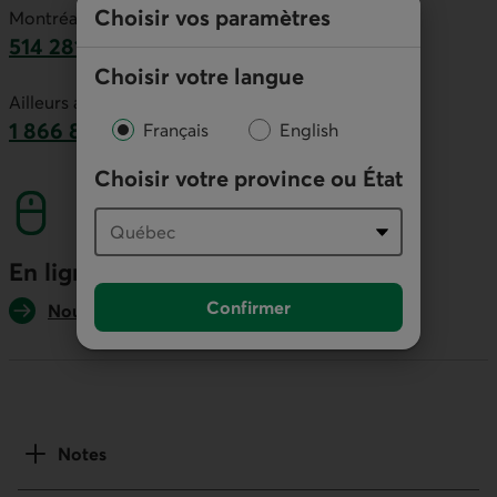
Choisir vos paramètres
Montréal et environs :
514 281-2336
Choisir votre langue
Ce lien lancera votre logiciel de téléphonie par
Ailleurs au Canada :
1 866 866-7000
Français
English
numéro sans frais. Ce lien lancera votre logicie
Choisir votre province ou État
En ligne
Confirmer
Nous écrire
Notes