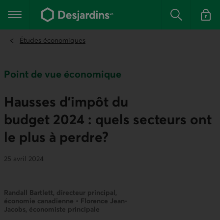
Aller
au
Menu principal
contenu
Rechercher
Se conn
principal
Études économiques
Point de vue économique
Hausses d’impôt du
budget 2024 : quels secteurs ont
le plus à perdre?
25 avril 2024
Randall Bartlett, directeur principal,
économie canadienne • Florence Jean-
Jacobs, économiste principale