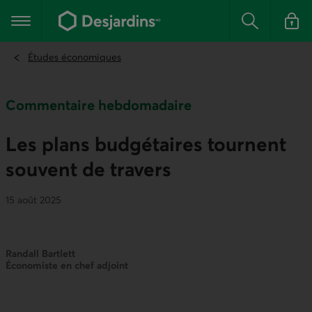
Aller
au
Menu principal
contenu
Rechercher
Se conn
principal
Études économiques
Commentaire hebdomadaire
Les plans budgétaires tournent
souvent de travers
15 août 2025
Randall Bartlett
Économiste en chef adjoint