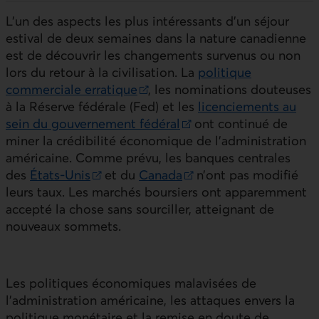
L’un des aspects les plus intéressants d’un séjour
estival de deux semaines dans la nature canadienne
est de découvrir les changements survenus ou non
lors du retour à la civilisation. La
politique
commerciale erratique
, les nominations douteuses
Lien externe au site.
à la Réserve fédérale (Fed) et les
licenciements au
sein du gouvernement fédéral
ont continué de
Lien externe au site.
miner la crédibilité économique de l’administration
américaine. Comme prévu, les banques centrales
des
États‑Unis
et du
Canada
n’ont pas modifié
Lien externe au site.
Lien externe au site.
leurs taux. Les marchés boursiers ont apparemment
accepté la chose sans sourciller, atteignant de
nouveaux sommets.
Les politiques économiques malavisées de
l’administration américaine, les attaques envers la
politique monétaire et la remise en doute de