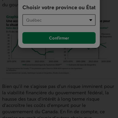
du gouvernement du Canada.
Choisir votre province ou État
Confirmer
Bien qu’il ne s’agisse pas d’un risque imminent pour
la viabilité financière du gouvernement fédéral, la
hausse des taux d’intérêt à long terme risque
d’accroître les coûts d’emprunt pour le
gouvernement du Canada. En fin de compte, ce
dernier pourrait n’avoir d’autres choix que