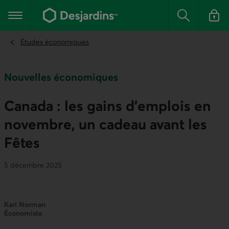
Aller
au
Menu principal
contenu
Rechercher
Se conn
principal
Études économiques
Nouvelles économiques
Canada : les gains d’emplois en
novembre, un cadeau avant les
Fêtes
5 décembre 2025
Kari Norman
Économiste