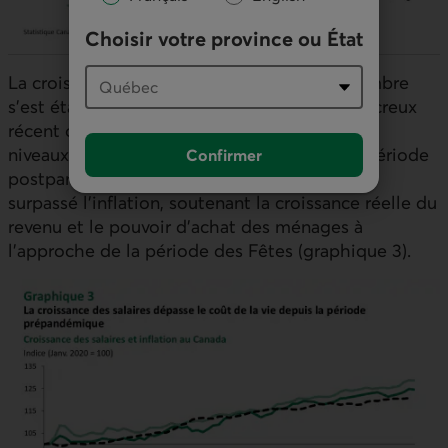
Choisir votre province ou État
La croissance moyenne des salaires en novembre
s’est établie à 3,6 % sur un an, au-dessus du creux
récent observé en juin, mais bien en deçà des
niveaux supérieurs à 5 % qui ont marqué la période
Confirmer
postpandémique. Les hausses salariales ont
surpassé l’inflation, soutenant la croissance réelle du
revenu et le pouvoir d’achat des ménages à
l’approche de la période des Fêtes (graphique 3).