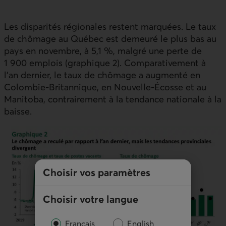
Les disparités régionales restent marquées. Le taux
de chômage au Québec est demeuré le plus bas au
pays en novembre, à 5,1 %, malgré une perte de
1 900 emplois (graphique 2). Comparativement à
l’an dernier, le taux de chômage a augmenté en
Colombie‑Britannique, en Nouvelle‑Écosse et au
Manitoba, contrairement à la tendance nationale à la
baisse.
Choisir vos paramètres
Choisir votre langue
Français
English