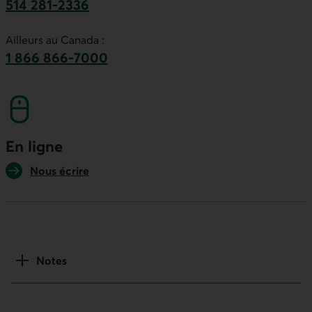
514 281-2336
Ce lien lancera votre logiciel de téléphonie par
Ailleurs au Canada :
1 866 866-7000
numéro sans frais. Ce lien lancera votre logicie
En ligne
Nous écrire
Notes