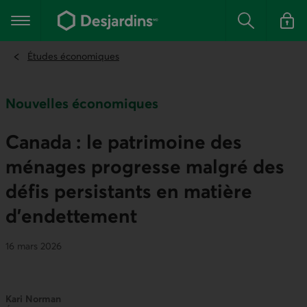
Aller
au
Menu principal
contenu
Rechercher
Se conn
principal
Études économiques
Nouvelles économiques
Canada : le patrimoine des
ménages progresse malgré des
défis persistants en matière
d’endettement
16 mars 2026
Kari Norman