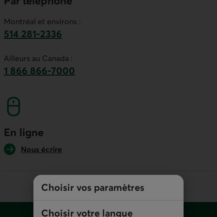
Par téléphone
Montréal et environs :
514 281-2336
Ce lien lancera votre logiciel de téléphonie par
Ailleurs au Canada :
1 866 866-7000
numéro sans frais. Ce lien lancera votre logicie
En ligne
Nous écrire
Choisir vos paramètres
Pied de page
Choisir votre langue