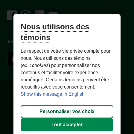
sur les réseaux sociaux
Facebook
– Lien externe au site. Cet hyperlien s'ouvrira dans une no
Instagram
– Lien externe au site. Cet hyperlien s'ouvrira dans 
LinkedIn
– Lien externe au site. Cet hyperlien s'ouvrir
YouTube
– Lien externe au site. Cet hyperlien s'
Nous utilisons des
témoins
Application mobile
Le respect de votre vie privée compte pour
nous. Nous utilisons des témoins
(ex. :
cookies
) pour personnaliser nos
contenus et faciliter votre expérience
numérique. Certains témoins peuvent être
recueillis avec votre consentement.
Conditions d'utilisation et notes légales
Confidentialité
Show this message in English
Personnaliser les témoins
Accessibilité
Plan du site
Personnaliser vos choix
© 1996-
2026
, Fédération des caisses Desjardins du Québec. Tous
Tout accepter
droits réservés.