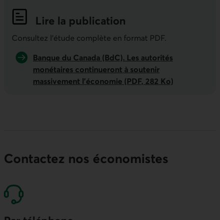
Lire la publication
Indicateurs économiques de la semai
Consultez l'étude complète en format PDF.
Banque du Canada (BdC). Les autorités
monétaires continueront à soutenir
massivement l’économie (PDF, 282 Ko)
Contactez nos économistes