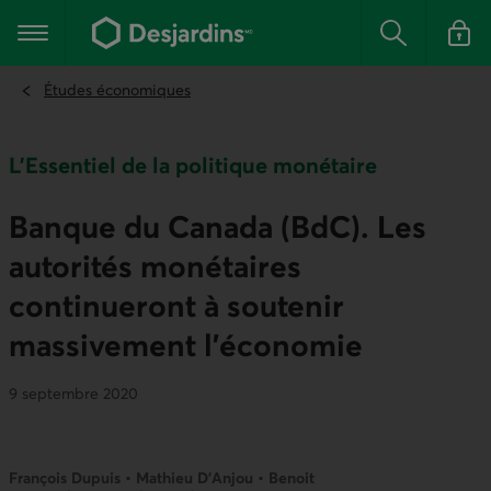
Aller
au
Menu principal
contenu
Rechercher
Se conn
principal
Études économiques
L'Essentiel de la politique monétaire
Banque du Canada (BdC). Les
autorités monétaires
continueront à soutenir
massivement l’économie
9 septembre 2020
François Dupuis • Mathieu D’Anjou • Benoit