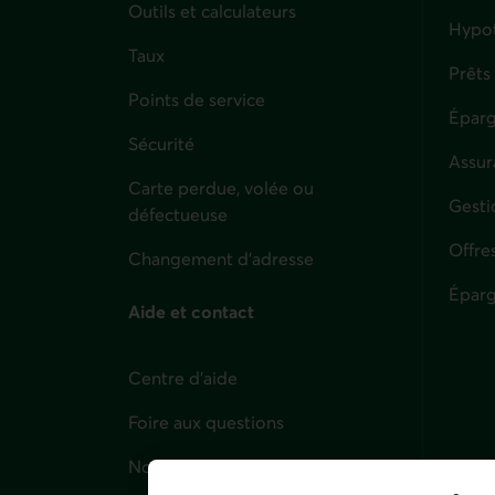
Outils et calculateurs
Hypo
Taux
Prêts
Points de service
Éparg
Sécurité
Assur
Carte perdue, volée ou
Parti
Gesti
défectueuse
Offre
Changement d'adresse
Éparg
Aide et contact
Centre d'aide
Foire aux questions
Nous joindre