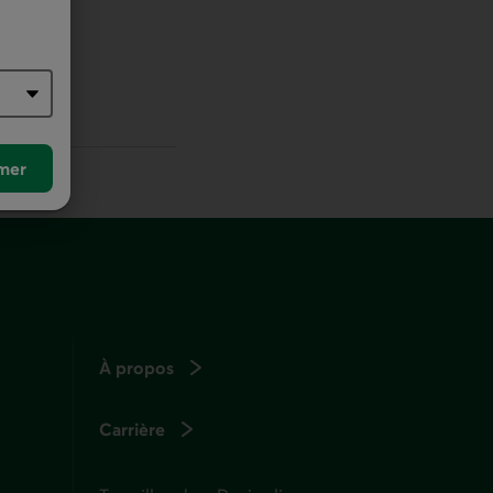
r défaut
mer
À propos
Carrière