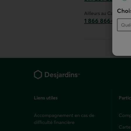
Ce lien lancera v
Chois
Ailleurs au Canada :
1 866 866-7000
numéro sans frais
Pied de page
Liens utiles
Partic
Accompagnement en cas de
Compt
difficulté financière
Carte