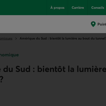
À propos
Carrière
Conseils
Poin
omiques
Amérique du Sud : bientôt la lumière au bout du tunnel
onomique
du Sud : bientôt la lumièr
?