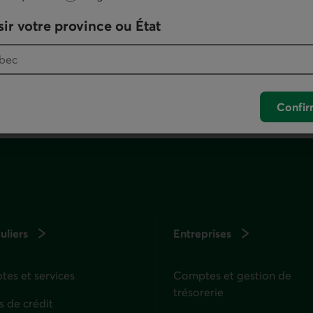
otre logiciel de téléphonie par défaut.
ir votre province ou État
. Ce lien lancera votre logiciel de téléphonie pa
Confir
uliers
Entreprises
es et services
Comptes et gestion de
trésorerie
s de crédit