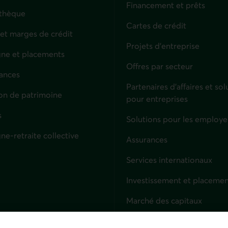
Financement et prêts
thèque
Cartes de crédit
 et marges de crédit
Projets d'entreprise
ne et placements
Offres par secteur
ances
culiers
Partenaires d’affaires et sol
on de patrimoine
pour entreprises
s
Solutions pour les employe
ne-retraite collective
Assurances
Entreprises
Services internationaux
Investissement et placemen
Marché des capitaux
Services fiduciaires