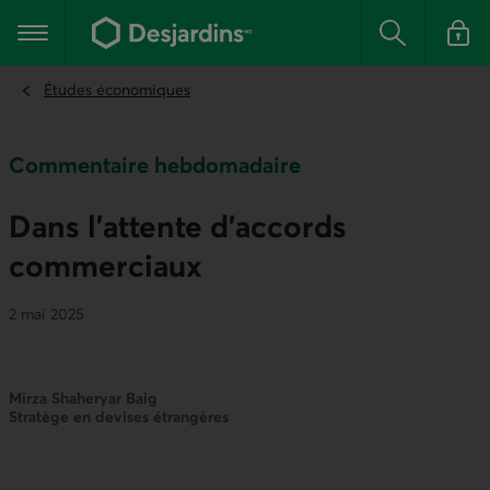
Aller
au
Menu principal
contenu
Rechercher
Se conn
principal
Études économiques
Commentaire hebdomadaire
Dans l’attente d’accords
commerciaux
2 mai 2025
Mirza Shaheryar Baig
Stratège en devises étrangères