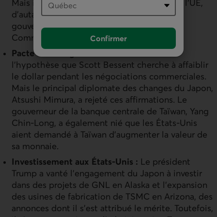
Mais il s’agit d’une question litigieuse dans l’UE,
d’autant plus que la fiscalité relève des
gouvernements nationaux et non de la
Commission européenne.
Confirmer
Pacte de change :
Les marchés ont émis
l’hypothèse que Scott Bessent cherche à affaiblir
le dollar pendant les négociations commerciales.
Mais le principal diplomate des changes du Japon,
Atsushi Mimura, a rejeté ces affirmations. Le
gouverneur de la banque centrale de Taïwan, Yang
Chin-Long, a également nié que les États-Unis
aient demandé à Taïwan d’augmenter la valeur de
sa monnaie.
Investissement aux États-Unis :
Le président
Trump a vanté l’engagement du Japon à investir
dans des projets de
GNL
en Alaska et l’expansion
des usines de fabrication de
TSMC
en Arizona, des
annonces dont il s’est attribué le mérite. Toutefois,