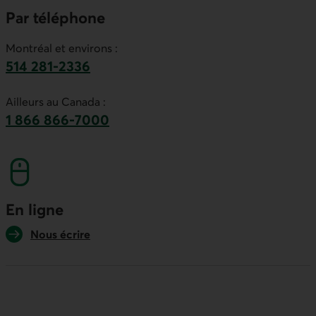
Par téléphone
Montréal et environs :
514 281-2336
Ce lien lancera votre logiciel de téléphonie par
Ailleurs au Canada :
1 866 866-7000
numéro sans frais. Ce lien lancera votre logicie
En ligne
Nous écrire