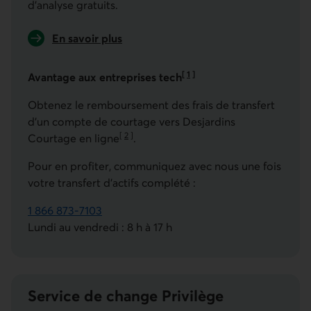
d'analyse gratuits.
En savoir plus
-sur Desjardins Courtage en ligne.
[
1
]
Avantage aux entreprises tech
Aller à la note
Obtenez le remboursement des frais de transfert
d'un compte de courtage vers Desjardins
[
2
]
Courtage en ligne
.
Aller à la note
Pour en profiter, communiquez avec nous une fois
votre transfert d’actifs complété :
1 866 873-7103
Ce lien lancera votre logiciel de téléphonie par défaut
Lundi au vendredi : 8 h à 17 h
Service de change Privilège