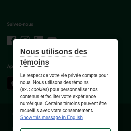
Suivez-nous
sur les réseaux sociaux
Facebook
– Lien externe au site. Cet hyperlien s'ouvrira dans une no
Instagram
– Lien externe au site. Cet hyperlien s'ouvrira dans 
LinkedIn
– Lien externe au site. Cet hyperlien s'ouvrir
YouTube
– Lien externe au site. Cet hyperlien s'
Nous utilisons des
témoins
Application mobile
Le respect de votre vie privée compte pour
nous. Nous utilisons des témoins
(ex. :
cookies
) pour personnaliser nos
contenus et faciliter votre expérience
numérique. Certains témoins peuvent être
recueillis avec votre consentement.
Conditions d'utilisation et notes légales
Confidentialité
Show this message in English
Personnaliser les témoins
Accessibilité
Plan du site