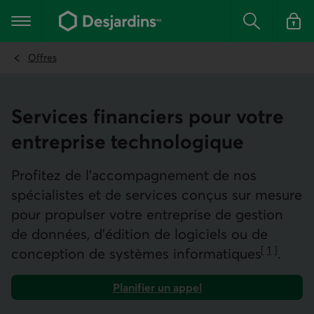
Aller
au
Menu principal
contenu
Rechercher
Se conn
principal
Offres
Services financiers pour votre
entreprise technologique
Profitez de l'accompagnement de nos
spécialistes et de services conçus sur mesure
pour propulser votre entreprise de gestion
de données, d’édition de logiciels ou de
[
1
]
conception de systèmes informatiques
.
Aller à la 
Planifier un appel