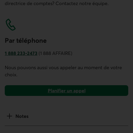
directrice de comptes? Contactez notre équipe.
Par télé­phone
1 888 233-2473
(1 888 AFFAIRE)
Numéro de téléphone de Desjardins Entreprises. Ce lien ou
Nous pouvons aussi vous appeler au moment de votre
choix.
Planifier un appel
Notes