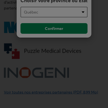
Choisir votre province ou État
d’activité. Voici quelques-unes de nos entreprises
partenaires.
Confirmer
hors écran : Logo de Groupe Norbec
Voir toutes nos entreprises partenaires (PDF, 8,99 Mo)