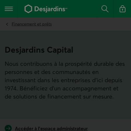
Aller
au
Menu principal
contenu
Rechercher
Se conn
principal
Financement et prêts
Desjardins Capital
Nous contribuons à la prospérité durable des
personnes et des communautés en
investissant dans les entreprises d’ici depuis
1974. Bénéficiez d’un accompagnement et
de solutions de financement sur mesure.
Lien externe au site.
Accéder à l'espace administrateur