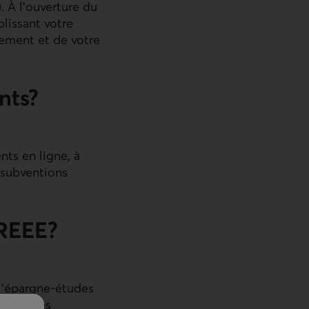
. À l’ouverture du
lissant votre
cement et de votre
nts?
nts en ligne, à
s subventions
 REEE?
l’épargne-études
ction des