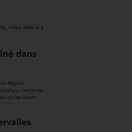
s, vous aide à y
miné dans
d’un régime
outefois, certaines
e) ou les fonds
ervalles