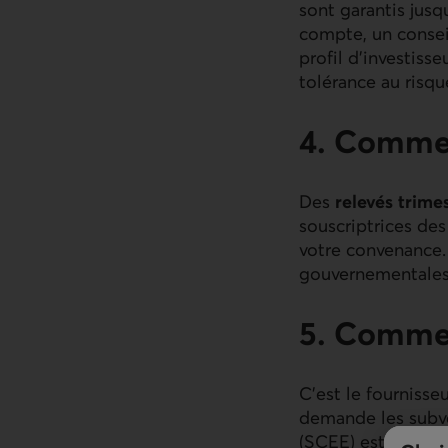
sont garantis jusq
compte, un conseil
profil d’investiss
tolérance au risqu
4. Commen
Des
relevés trimes
souscriptrices des
votre convenance. 
gouvernementales 
5. Comme
C’est le fournisse
demande les subve
(SCEE) est versée