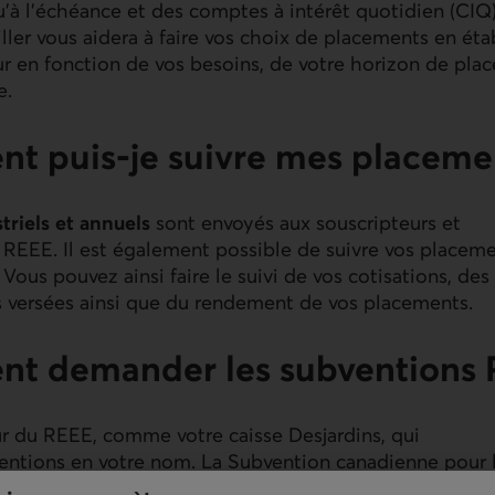
u’à l’échéance et des comptes à intérêt quotidien (CIQ)
ler vous aidera à faire vos choix de placements en étab
eur en fonction de vos besoins, de votre horizon de pla
e.
t puis-je suivre mes placeme
triels et annuels
sont envoyés aux souscripteurs et
 REEE. Il est également possible de suivre vos placeme
Vous pouvez ainsi faire le suivi de vos cotisations, de
versées ainsi que du rendement de vos placements.
nt demander les subventions
ur du REEE, comme votre caisse Desjardins, qui
ntions en votre nom. La Subvention canadienne pour 
 mensuellement dans le compte du bénéficiaire, en fon