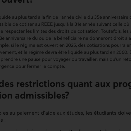
uidé au plus tard à la fin de l’année civile du 35e anniversaire
sible de cotiser au REEE jusqu’à la 31e année suivant celle où 
e respecter les limites des droits de cotisation. Toutefois, les 
18e anniversaire du ou de la bénéficiaire ne donneront droit à
ple, si le régime est ouvert en 2025, des cotisations pourraie
vement, et le régime devra être liquidé au plus tard en 2060. D
prendre une pause pour voyager ou travailler, mais qu’un ret
d’urgence pour fermer le compte.
l des restrictions quant aux p
ion admissibles?
les au paiement d’aide aux études, les étudiants doive
s :