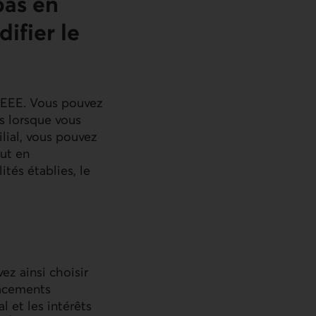
pas en
ifier le
REEE. Vous pouvez
s lorsque vous
ilial, vous pouvez
out en
tés établies, le
ez ainsi choisir
acements
l et les intérêts