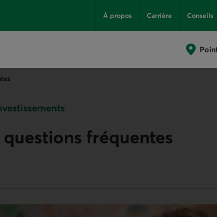
À propos
Carrière
Conseils
Poin
ntes
nvestissements
1 questions fréquentes