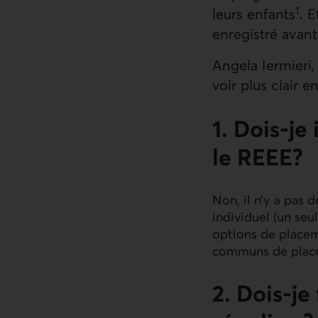
1
leurs enfants
. 
enregistré avant
Angela Iermieri, 
voir plus clair 
1. Dois-j
le REEE?
Non, il n’y a pas 
individuel (un seul
options de placem
communs de place
2. Dois-je 