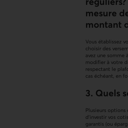
réguliers?
mesure de 
montant d
Vous établissez v
choisir des verse
avez une somme à y
modifier à votre d
respectant le plaf
cas échéant, en f
3. Quels 
Plusieurs options 
d’investir vos cot
garantis (ou éparg