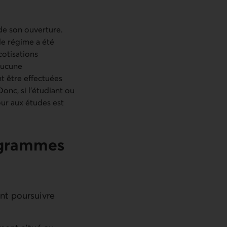
 de son ouverture.
le régime a été
cotisations
 aucune
nt être effectuées
onc, si l’étudiant ou
our aux études est
rogrammes
nt poursuivre