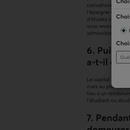
Choi
cotisations versée
l’épargne-études 
Chois
d’études canadien 
vous recevrez un v
admissible.
Chois
6. Puis-je
a-t-il des
Le capital versé d
mais au plus tard 
lieu à un rembours
l’étudiant ou étu
7. Pendan
demeurer 