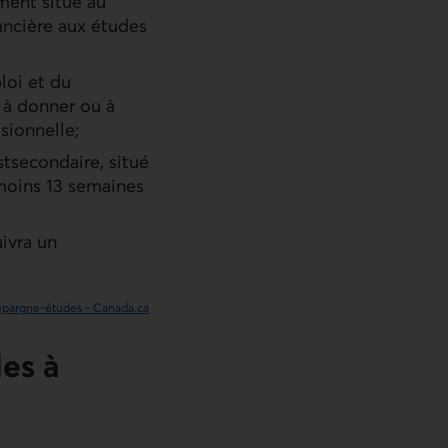
ment situé au
ancière aux études
loi et du
 à donner ou à
sionnelle;
tsecondaire, situé
u moins 13 semaines
uivra un
’épargne-études - Canada.ca
des à