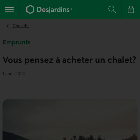
Aller
au
Menu principal
contenu
Rechercher
Se conn
principal
Conseils
Emprunts
Vous pensez à acheter un chalet?
1 août 2023