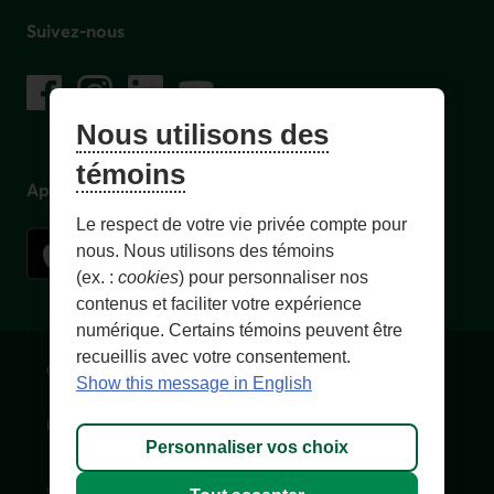
Suivez-nous
sur les réseaux sociaux
Facebook
– Lien externe au site. Cet hyperlien s'ouvrira dans une no
Instagram
– Lien externe au site. Cet hyperlien s'ouvrira dans 
LinkedIn
– Lien externe au site. Cet hyperlien s'ouvrir
YouTube
– Lien externe au site. Cet hyperlien s'
Nous utilisons des
témoins
Application mobile
Le respect de votre vie privée compte pour
nous. Nous utilisons des témoins
(ex. :
cookies
) pour personnaliser nos
contenus et faciliter votre expérience
numérique. Certains témoins peuvent être
recueillis avec votre consentement.
Conditions d'utilisation et notes légales
Confidentialité
Show this message in English
Personnaliser les témoins
Accessibilité
Plan du site
Personnaliser vos choix
© 1996-
2026
, Fédération des caisses Desjardins du Québec. Tous