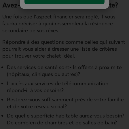
Avez-vous votre chalet idéal en tête?
Une fois que l’aspect financier sera réglé, il vous
faudra préciser à quoi ressemblera la résidence
secondaire de vos rêves.
Répondre à des questions comme celles qui suivent
pourrait vous aider à dresser une liste de critères
pour trouver votre chalet idéal.
Des services de santé sont-ils offerts à proximité
(hôpitaux, cliniques ou autres)?
L’accès aux services de télé­communication
répond-il à vos besoins?
Resterez-vous suffisamment près de votre famille
et de votre réseau social?
De quelle superficie habitable aurez-vous besoin?
De combien de chambres et de salles de bain?