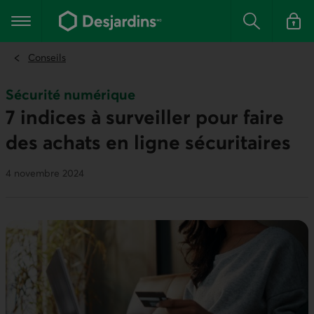
Aller
au
Menu principal
contenu
Rechercher
Se conn
principal
Conseils
Sécurité numérique
7 indices à surveiller pour faire
des achats en ligne sécuritaires
4 novembre 2024