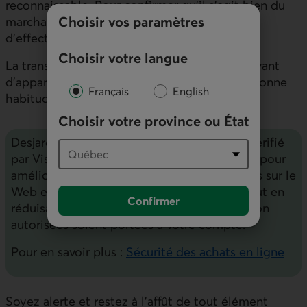
reconnaissable. Pour confirmer qu’il s’agit bien du
Choisir vos paramètres
marchand souhaité, il suffit généralement
d’effectuer une courte recherche sur Internet.
Choisir votre langue
La transaction peut prendre quelques jours avant
d’apparaître, mais cette vérification est une bonne
Français
English
habitude à prendre tous les mois.
Choisir votre province ou État
Desjardins vous offre des services comme Vérifié
MC
MD
par Visa
ou Mastercard Identity Check
pour
améliorer le niveau de sécurité de vos achats sur le
Web et y magasiner en toute tranquillité tout en
Confirmer
réduisant les risques que des transactions non
autorisées soient portées à votre compte.
Pour en savoir plus :
Sécurité des achats en ligne
Soyez alerte et restez à l’affût de tout élément