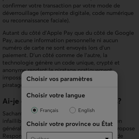
confirmer votre transaction par votre mode de
déverrouillage (empreinte digitale, code numérique
ou reconnaissance faciale).
Autant du côté d’Apple Pay que du côté de Google
Pay, aucune information personnelle ni aucun
numéro de carte ne sont envoyés lors d’un
paiement. D’un côté comme de l’autre, la
technologie génère un code unique, crypté et
anonyme rendant le piratage pratiquement
impossible. D’ailleurs, à ce jour, aucun cas de
Choisir vos paramètres
piratage direct n’a été rapporté!
Choisir votre langue
Ai-je des garanties de protections?
Français
English
Sachant qu’aucun système n’est totalement
infaillible, les institutions financières offrent en
Choisir votre province ou État
général des plans de protection. Desjardins propose
Responsabilité zéro qui vous protège en cas de