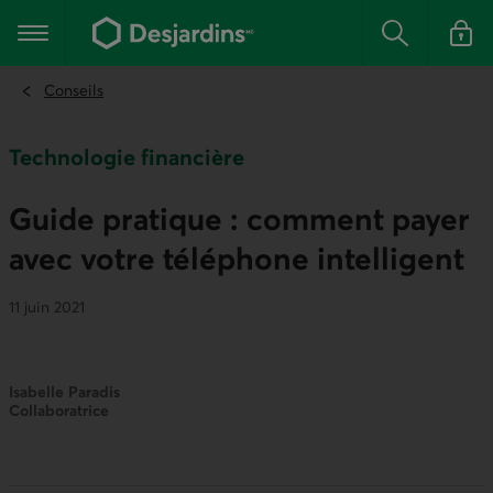
Aller
au
Menu principal
contenu
Rechercher
Se conn
principal
Conseils
Technologie financière
Guide pratique : comment payer
avec votre téléphone intelligent
11 juin 2021
Isabelle Paradis
Collaboratrice