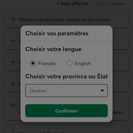
+
Tout afficher
-
Tout masquer
les sections Fédération des caisse
les sections Fédé
Mission : gestion des risques et du capital
Choisir vos paramètres
Structure de la Fédération
Choisir votre langue
Caractéristi­ques et orienta­tions
Français
English
Choisir votre province ou État
L'ambition du Mouvement Desjardins
Participation des mem­bres des con­seils
Confirmer
d'administra­tion à la vie coopérative des caisses