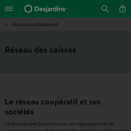
Aller
au
Menu principal
contenu
Rechercher
Se conn
principal
Structure du Mouvement
Réseau des caisses
Le réseau coopératif et ses
sociétés
Le Mouvement Desjardins est un regroupement de
caisses populaires et de caisses de groupe. La Fédération