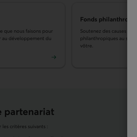
Fonds philanthropi
e que nous faisons pour
Soutenez des causes qui 
uer au développement du
philanthropiques au sein 
vôtre.
Découvrir les Fonds phila
 partenariat
es critères suivants :