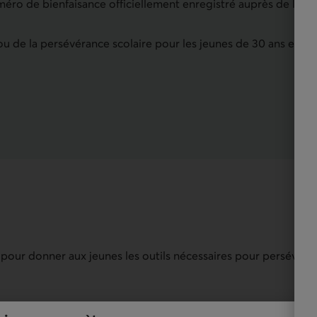
éro de bienfaisance officiellement enregistré auprès de l’Ag
 ou de la persévérance scolaire pour les jeunes de 30 ans et m
e pour donner aux jeunes les outils nécessaires pour persévére
Par carte de crédit
P