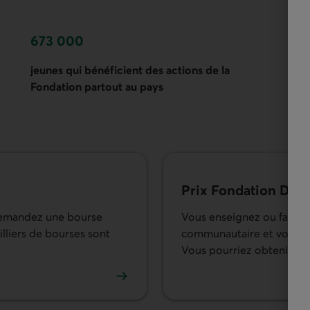
673 000
2
jeunes qui bénéficient des actions de la
re
Fondation partout au pays
ph
Prix Fondation Desj
Demandez une bourse
Vous enseignez ou faites d
lliers de bourses sont
communautaire et vous vou
Vous pourriez obtenir une
la Fondation Desjardins.
En savoir plus sur les Pri