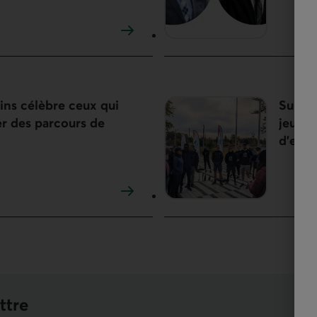
ins célèbre ceux qui
Sur le
r des parcours de
jeunes
d’emp
ttre