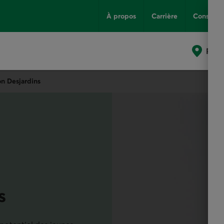
À propos
Carrière
Conseils
Poin
n Desjardins
s