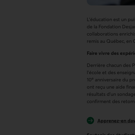
L’éducation est un pu
de la Fondation Desjar
collaborations enrich
remis au Québec, en On
Faire vivre des expér
Derrière chacun des Pr
l’école et des enseign
e
10
anniversaire du pr
ont reçu une aide fina
résultats d’un sondag
confirment des retombé
Apprenez-en dava
Soutenir des étudiants