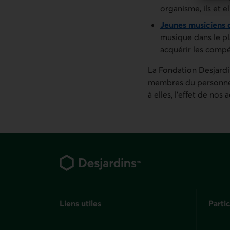
organisme, ils et e
Jeunes musiciens 
musique dans le pl
acquérir les compé
La Fondation Desjardi
membres du personnel, 
à elles, l’effet de no
Pied de page
Liens utiles
Partic