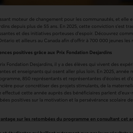
issant moteur de changement pour les communautés, et elle e
dins depuis plus de 55 ans. En 2025, cette conviction s’est tra
issantes et des initiatives porteuses d’espoir. Découvrez comm
tario et ailleurs au Canada afin d’offrir à 700 000 jeunes les
iences positives grâce aux Prix Fondation Desjardins
ix Fondation Desjardins, il y a des élèves qui vivent des expér
antes et enseignants qui osent aller plus loin. En 2025, année 
ogramme, 850 représentants et représentantes d’écoles et d’
ncière pour concrétiser des projets stimulants, de la maternel
e effectué cette année auprès des bénéficiaires parlent d’eu
es positives sur la motivation et la persévérance scolaire de
ntage sur les retombées du programme en consultant cet art
 et étudiantes qui brillent autrement que par leurs résultats s