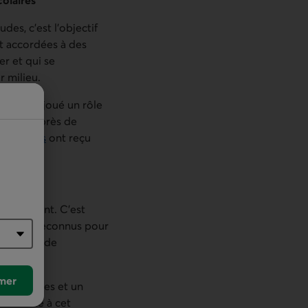
des, c’est l’objectif
nt accordées à des
r et qui se
 milieu.
ndation a joué un rôle
u total, près de
u 31 mars
ont reçu
ectivement. C’est
tionale, reconnus pour
on réseau de
vants :
mer
ressources et un
es. Grâce à cet