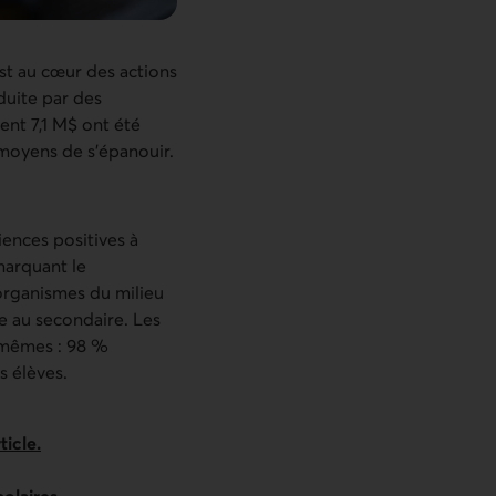
st au cœur des actions
duite par des
ent 7,1 M$ ont été
 moyens de s’épanouir.
iences positives à
marquant le
organismes du milieu
le au secondaire. Les
x‑mêmes : 98 %
s élèves.
icle.
colaires