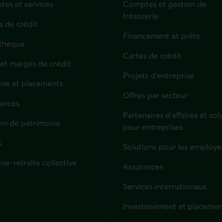
es et services
Comptes et gestion de
trésorerie
s de crédit
Financement et prêts
thèque
Cartes de crédit
 et marges de crédit
Projets d'entreprise
ne et placements
Offres par secteur
ances
culiers
Partenaires d’affaires et sol
on de patrimoine
pour entreprises
s
Solutions pour les employe
ne-retraite collective
Assurances
Entreprises
Services internationaux
Investissement et placemen