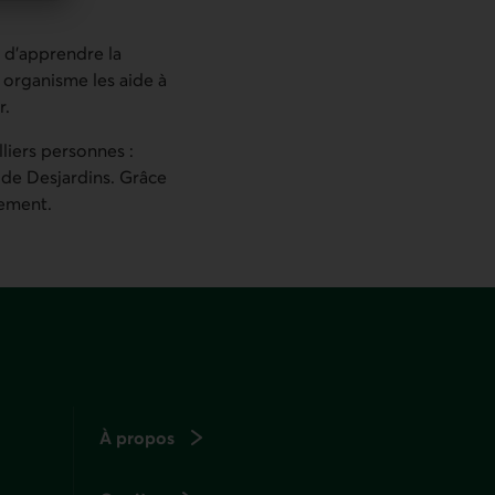
e d’apprendre la
 organisme les aide à
r.
liers personnes :
 de Desjardins. Grâce
rement.
À propos