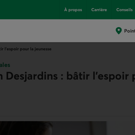
À propos
Carrière
Conseils
Poin
ir l’espoir pour la jeunesse
ales
Desjardins : bâtir l’espoir 