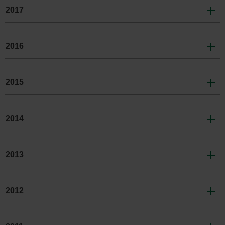
dans
2017
l'en-
tête
ou
2016
dans
le
2015
menu
de
la
2014
page
au
2013
besoin.
2012