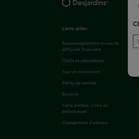
page
Ch
Liens utiles
Accompagnement en cas de
difficulté financière
Outils et calculateurs
Taux et rendement
Points de service
Sécurité
Carte perdue, volée ou
défectueuse
Changement d'adresse