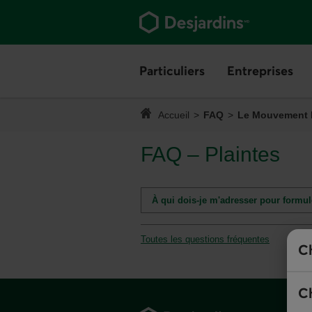
Aller
au
contenu
principal
Vous
quittez
Particuliers
Menu
Entreprises
Me
Vous
la
quittez
section.
Vous
le
êtes
Accueil
FAQ
–
Le Mouvement 
menu.
ici :
Questions
fréquentes
FAQ –
Le
Plaintes
Mouvemen
Desjardins
À qui dois-je m'adresser pour formul
–
Toutes les questions fréquentes
Ch
Pied
Ch
de