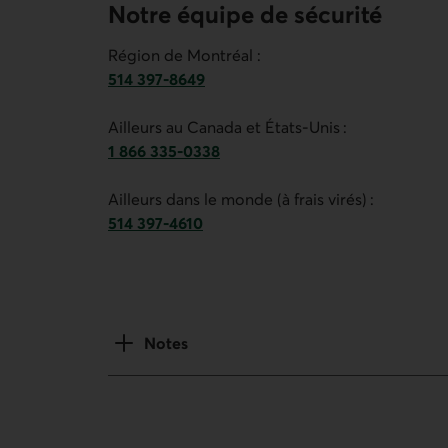
Notre équipe de sécurité
Région de Montréal :
514 397-8649
Numéro de téléphone du service de gestion de 
Ailleurs au Canada et États-Unis :
1 866 335-0338
Numéro de téléphone du service de gestion de 
Ailleurs dans le monde (à frais virés) :
514 397-4610
Numéro de téléphone du service de gestion de 
Notes