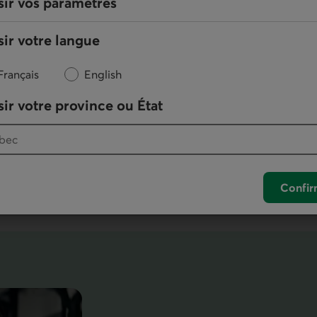
sir vos paramètres
Sécurité des Virements
ir votre langue
Interac
Français
English
Adoptez les bons réflexes pour mieux
ir votre province ou État
vous protéger quand vous faites ou
MD
recevez un Virement
Interac
.
En savoir plus sur la sécurité du virement Interac
Confir