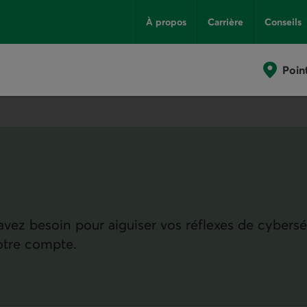
À propos
Carrière
Conseils
Poin
vez besoin pour aiguiser vos réflexes de cybersé
otre compte.