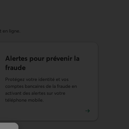
 en ligne.
Alertes pour prévenir la
fraude
Protégez votre identité et vos
comptes bancaires de la fraude en
tre compte
activant des alertes sur votre
téléphone mobile.
En savoir plus sur les alertes de sécurité