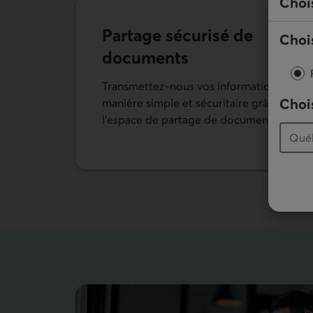
Choi
Partage sécurisé de
Chois
documents
Transmettez-nous vos informations de
Chois
manière simple et sécuritaire grâce à
l’espace de partage de documents.
En savoir plus sur le partage de documents