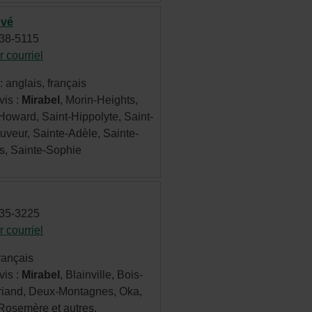
uvé
238-5115
 courriel
- Cet
hyperlien
 anglais, français
s'ouvrira
vis :
Mirabel
, Morin-Heights,
dans
Howard, Saint-Hippolyte, Saint-
une
uveur, Sainte-Adèle, Sainte-
nouvelle
s, Sainte-Sophie
fenêtre.
235-3225
 courriel
- Cet
hyperlien
rançais
s'ouvrira
vis :
Mirabel
, Blainville, Bois-
dans
briand, Deux-Montagnes, Oka,
une
Rosemère et autres.