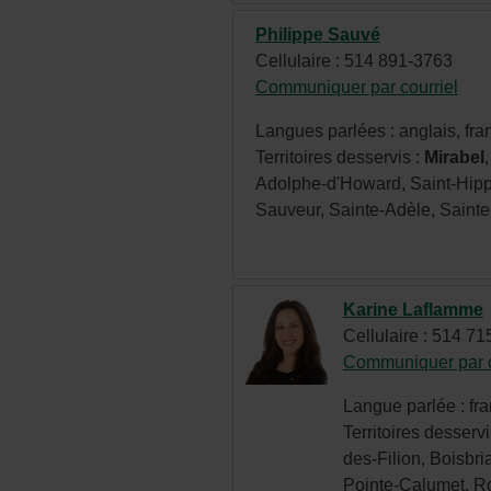
Philippe Sauvé
Cellulaire : 514 891-3763
Communiquer par courriel
- C
hype
Langues parlées : anglais, fra
s'ou
Territoires desservis :
Mirabel
dan
Adolphe-d'Howard, Saint-Hippo
une
Sauveur, Sainte-Adèle, Sainte
nou
fenê
Karine Laflamme
Cellulaire : 514 7
Communiquer par c
Langue parlée : fr
Territoires desservi
des-Filion, Boisbr
Pointe-Calumet, Ro