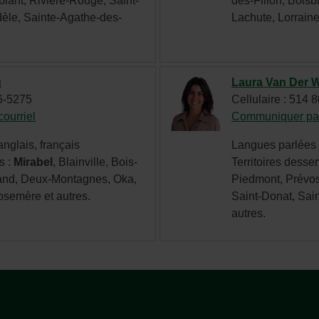
blant, Rivière-Rouge, Saint-
des-Filion, Bois
une
èle, Sainte-Agathe-des-
Lachute, Lorraine
nouvelle
fenêtre.
u
Laura Van Der 
86-5275
Cellulaire : 514 
ourriel
- Cet
Communiquer par
hyperlien
nglais, français
Langues parlées :
s'ouvrira
s :
Mirabel
, Blainville, Bois-
Territoires desser
dans
iand, Deux-Montagnes, Oka,
Piedmont, Prévos
une
semère et autres.
Saint-Donat, Sain
nouvelle
autres.
fenêtre.