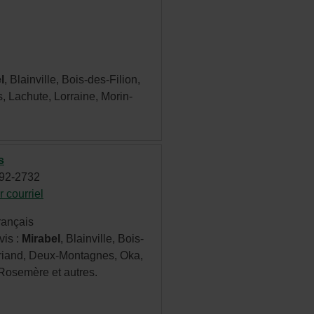
Cet
perlien
ouvrira
l
, Blainville, Bois-des-Filion,
ns
 Lachute, Lorraine, Morin-
e
uvelle
nêtre.
s
592-2732
 courriel
- Cet
hyperlien
rançais
s'ouvrira
vis :
Mirabel
, Blainville, Bois-
dans
briand, Deux-Montagnes, Oka,
une
Rosemère et autres.
nouvelle
fenêtre.