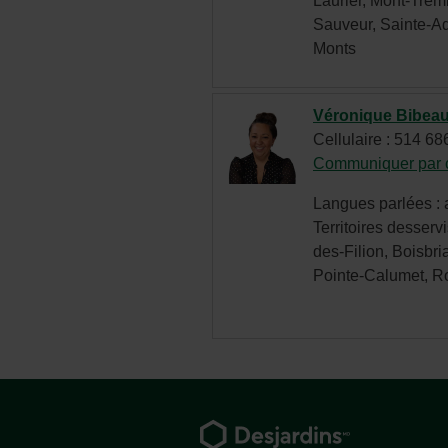
Laurier, Mont-Trem
Sauveur, Sainte-Ad
Monts
Véronique Bibea
Cellulaire : 514 6
Communiquer par c
Langues parlées : a
Territoires desservi
des-Filion, Boisbr
Pointe-Calumet, Ro
Pied
de
page