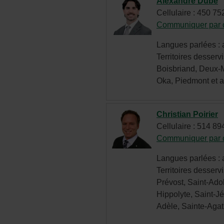
Alexandre Dubé
Cellulaire : 450 7
Communiquer par c
Langues parlées : a
Territoires desservi
Boisbriand, Deux-M
Oka, Piedmont et a
Christian Poirier
Cellulaire : 514 8
Communiquer par c
Langues parlées : a
Territoires desservi
Prévost, Saint-Ado
Hippolyte, Saint-J
Adèle, Sainte-Aga