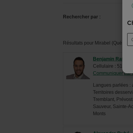
Rechercher par :
Ch
Résultats pour Mirabel (Québec)
Benjamin Ratelle
Cellulaire : 514 8
Communiquer par c
Langues parlées : a
Territoires desservi
Tremblant, Prévost
Sauveur, Sainte-Ad
Monts