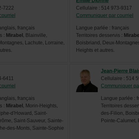
Émilie Dionne
votre
52-7222
Cellulaire : 514 973-9317
choix
ourriel
- Cet
Communiquer par courriel
- 
hyperlien
hy
de
nglais, français
Langue parlée : français
s'ouvrira
s'
province
s :
Mirabel
, Blainville,
Territoires desservis :
Mirabe
dans
da
ou
ontagnes, Lachute, Lorraine,
Boisbriand, Deux-Montagnes,
une
un
d'État
utres.
Heights et autres.
nouvelle
no
et
fenêtre.
fe
la
Jean-Pierre Blai
langue
94-6411
Cellulaire : 514 
dans
ourriel
- Cet
Communiquer par
l'en-
hyperlien
nglais, français
Langue parlée : f
s'ouvrira
tête
s :
Mirabel
, Morin-Heights,
Territoires desser
dans
ou
lphe-d'Howard, Saint-
des-Filion, Bois
une
dans
érôme, Saint-Sauveur, Sainte-
Pointe-Calumet, 
nouvelle
le
the-des-Monts, Sainte-Sophie
fenêtre.
menu