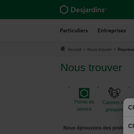
Aller
au
contenu
principal
Vous
quittez
Particuliers
Menu
Entreprises
Me
Vous
la
quittez
section.
Vous
le
êtes
Accueil
Nous trouver
Représe
menu.
ici :
Nous trouver
Points de
Caisses de
Ch
service
groupes
Ch
Nous éprouvons des problèmes t