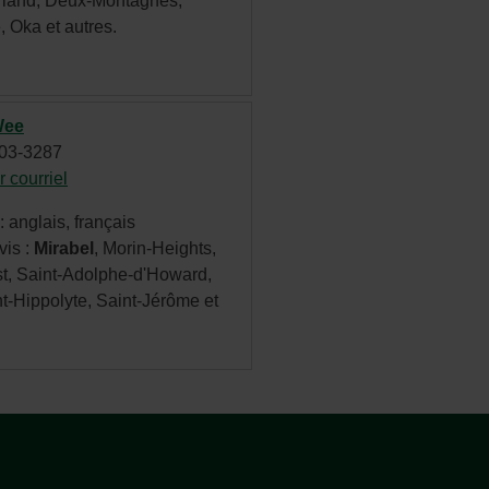
briand, Deux-Montagnes,
une
, Oka et autres.
nouvelle
fenêtre.
Wee
803-3287
 courriel
- Cet
hyperlien
 anglais, français
s'ouvrira
vis :
Mirabel
, Morin-Heights,
dans
t, Saint-Adolphe-d'Howard,
une
t-Hippolyte, Saint-Jérôme et
nouvelle
fenêtre.