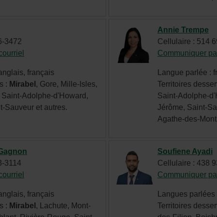
nouvelle
fenêtre.
Annie Trempe
96-3472
Cellulaire : 514 
ourriel
- Cet
Communiquer par
hyperlien
nglais, français
Langue parlée : f
s'ouvrira
s :
Mirabel
, Gore, Mille-Isles,
Territoires desser
dans
, Saint-Adolphe-d'Howard,
Saint-Adolphe-d'
une
t-Sauveur et autres.
Jérôme, Saint-Sa
nouvelle
Agathe-des-Mont
fenêtre.
-Gagnon
Soufiene Ayadi
43-3114
Cellulaire : 438 
ourriel
- Cet
Communiquer par
hyperlien
nglais, français
Langues parlées :
s'ouvrira
s :
Mirabel
, Lachute, Mont-
Territoires desser
dans