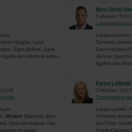
de
Marc-Olivier Sa
la
Cellulaire : 514 
page
et
Communiquer par
au
rlien
nçais
Langues parlées :
vrira
besoin.
, Morin-Heights, Saint-
Territoires desser
s
lyte, Saint-Jérôme, Saint-
Saint-Adolphe-d'
-Agathe-des-Monts et autres.
Jérôme, Saint-Sa
velle
Agathe-des-Mont
tre.
Karine Laliberté
15-2148
Cellulaire : 514 
ourriel
- Cet
Communiquer par
hyperlien
ançais
Langue parlée : f
s'ouvrira
s :
Mirabel
, Blainville, Bois-
Territoires desser
dans
iand, Deux-Montagnes, Oka,
des-Filion, Bois
une
semère et autres.
Pointe-Calumet, 