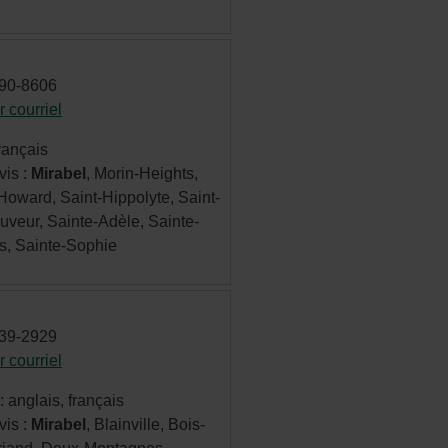
nouvelle
fenêtre.
690-8606
 courriel
- Cet
hyperlien
rançais
s'ouvrira
vis :
Mirabel
, Morin-Heights,
dans
Howard, Saint-Hippolyte, Saint-
une
uveur, Sainte-Adèle, Sainte-
nouvelle
s, Sainte-Sophie
fenêtre.
939-2929
 courriel
- Cet
hyperlien
 anglais, français
s'ouvrira
vis :
Mirabel
, Blainville, Bois-
dans