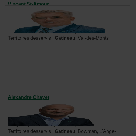
Vincent St-Amour
Cellulaire : 819 213-2941
Communiquer par courriel
- Cet
hyperlien
Langues parlées : anglais, français
s'ouvrira
Territoires desservis :
Gatineau
, Val-des-Monts
dans
une
nouvelle
fenêtre.
Alexandre Chayer
Cellulaire : 819 210-1949
Communiquer par courriel
- Cet
hyperlien
Langues parlées : anglais, français
s'ouvrira
Territoires desservis :
Gatineau
, Bowman, L'Ange-
dans