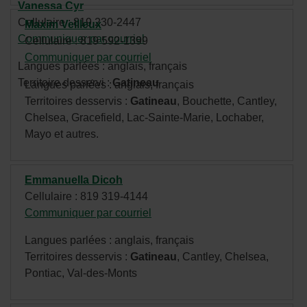
Vanessa Cyr
Cellulaire : 819 230-2447
Maxim Veilleux
Communiquer par courriel
- Cet
Cellulaire : 819 592-1399
hyperlien
Communiquer par courriel
- Cet
Langues parlées : anglais, français
s'ouvrira
hyperlien
Territoire desservi :
Gatineau
Langues parlées : anglais, français
dans
s'ouvrira
Territoires desservis :
Gatineau
, Bouchette, Cantley,
une
dans
Chelsea, Gracefield, Lac-Sainte-Marie, Lochaber,
nouvelle
une
Mayo et autres.
fenêtre.
nouvelle
fenêtre.
Emmanuella Dicoh
Cellulaire : 819 319-4144
Communiquer par courriel
- Cet
hyperlien
Langues parlées : anglais, français
s'ouvrira
Territoires desservis :
Gatineau
, Cantley, Chelsea,
dans
Pontiac, Val-des-Monts
une
nouvelle