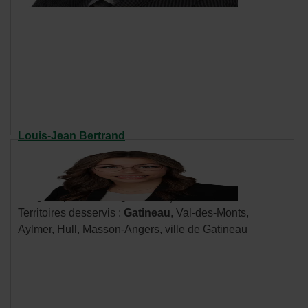
Louis-Jean Bertrand
Cellulaire : 819 712-4067
Communiquer par courriel
- Cet
hyperlien
Langues parlées : anglais, français
s'ouvrira
Territoires desservis :
Gatineau
, Val-des-Monts,
dans
Aylmer, Hull, Masson-Angers, ville de Gatineau
une
nouvelle
fenêtre.