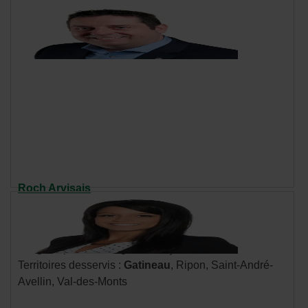
fenêtre.
Roch Arvisais
Cellulaire : 819 208-0512
Communiquer par courriel
- Cet
hyperlien
Langues parlées : anglais, français
s'ouvrira
Territoires desservis :
Gatineau
, Ripon, Saint-André-
dans
Avellin, Val-des-Monts
une
nouvelle