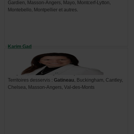
Gardien, Masson-Angers, Mayo, Montcerf-Lytton,
une
Montebello, Montpellier et autres.
nouvelle
fenêtre.
Karim Gad
Cellulaire : 819 360-2502
Communiquer par courriel
- Cet
hyperlien
Langues parlées : anglais, français
s'ouvrira
Territoires desservis :
Gatineau
, Buckingham, Cantley,
dans
Chelsea, Masson-Angers, Val-des-Monts
une
nouvelle
fenêtre.