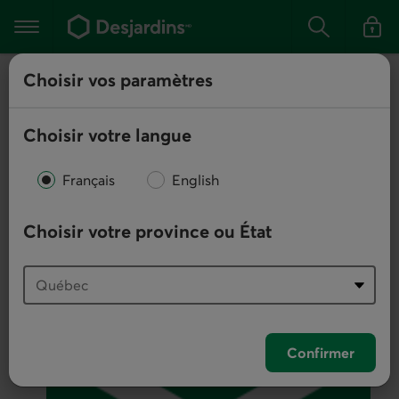
Aller
au
Menu
Rechercher
contenu
principal
principal
Vous
Choisir vos paramètres
quittez
Nous trouver
la
Cette
section.
boîte
Choisir votre langue
de
dialogue
Français
English
s'affiche
seulement
Choisir votre province ou État
à
votre
première
visite
sur
Confirmer
le