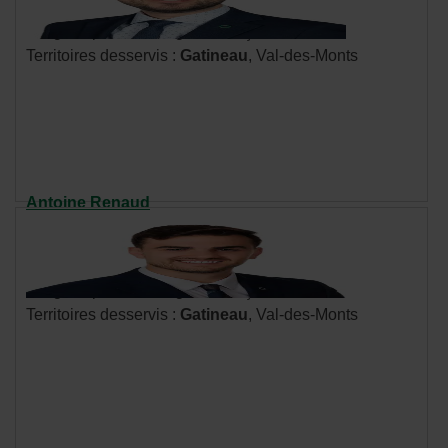
hyperlien
Langues parlées : anglais, français
s'ouvrira
Territoires desservis :
Gatineau
, Val-des-Monts
dans
une
nouvelle
fenêtre.
Antoine Renaud
Cellulaire : 819 962-8941
Communiquer par courriel
- Cet
hyperlien
Langues parlées : anglais, français
s'ouvrira
Territoires desservis :
Gatineau
, Val-des-Monts
dans
une
nouvelle
fenêtre.