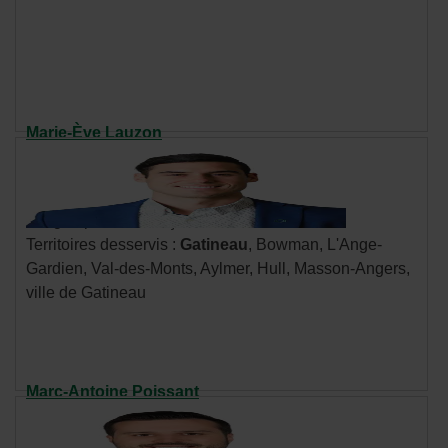
fenêtre.
Marie-Ève Lauzon
Cellulaire : 819 635-2943
Communiquer par courriel
- Cet
hyperlien
Langue parlée : français
s'ouvrira
Territoires desservis :
Gatineau
, Bowman, L'Ange-
dans
Gardien, Val-des-Monts, Aylmer, Hull, Masson-Angers,
une
ville de Gatineau
nouvelle
fenêtre.
Marc-Antoine Poissant
Cellulaire : 819 639-2546
Communiquer par courriel
- Cet