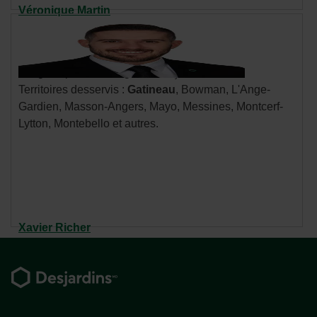
Véronique Martin
Cellulaire : 819 712-3181
Communiquer par courriel
- Cet
hyperlien
Langues parlées : anglais, français
s'ouvrira
Territoires desservis :
Gatineau
, Bowman, L'Ange-
dans
Gardien, Masson-Angers, Mayo, Messines, Montcerf-
une
Lytton, Montebello et autres.
nouvelle
fenêtre.
Xavier Richer
Cellulaire : 819 209-4425
Pied
Communiquer par courriel
- Cet
de
hyperlien
Langues parlées : anglais, français
s'ouvrira
page
Territoires desservis :
Gatineau
, Aylmer, Bouchette,
dans