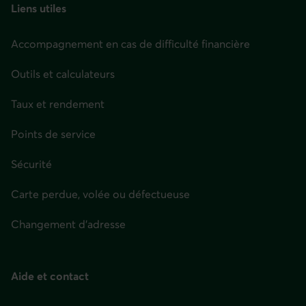
Buckingham, Cantley, Chelsea, Gracefield, Hull et
Liens utiles
une
autres.
nouvelle
Accompagnement en cas de difficulté financière
fenêtre.
Outils et calculateurs
Taux et rendement
Points de service
Sécurité
Carte perdue, volée ou défectueuse
Changement d'adresse
Aide et contact