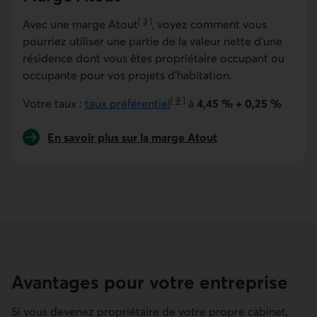
[
3
]
Avec une marge Atout
, voyez comment vous
Aller à la note
pourriez utiliser une partie de la valeur nette d’une
résidence dont vous êtes propriétaire occupant ou
occupante pour vos projets d’habitation.
[
9
]
Votre taux :
taux préférentiel
à
4,45 %
+ 0,25 %
Aller à la note
En savoir plus sur la marge Atout
Avantages pour votre entreprise
Si vous devenez propriétaire de votre propre cabinet,