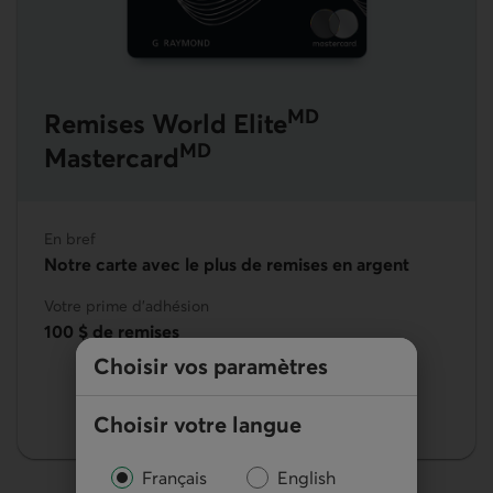
MD
Remises World Elite
MD
Mastercard
En bref
Notre carte avec le plus de remises en argent
Votre prime d'adhésion
100 $ de remises
Choisir vos paramètres
Choisir votre langue
Français
English