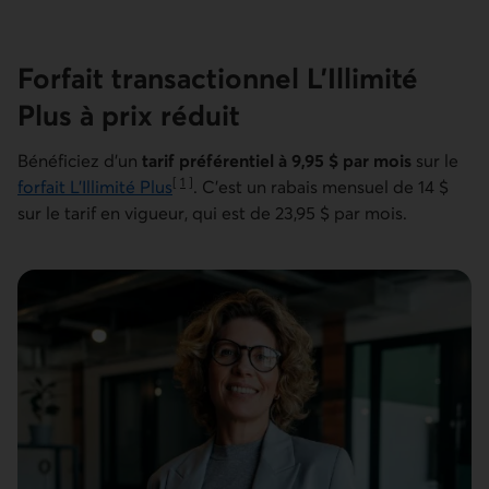
Forfait transac­tionnel L’Illimité
Plus à prix réduit
Bénéficiez d’un
tarif préférentiel à 9,95 $ par mois
sur le
[
1
]
forfait L’Illimité Plus
. C’est un rabais mensuel de 14 $
Aller à la note
sur le tarif en vigueur, qui est de 23,95 $ par mois.