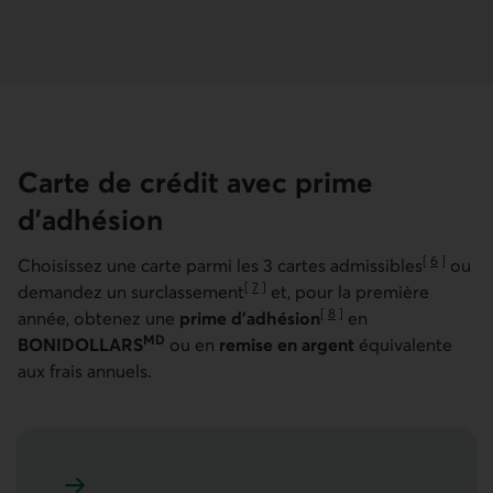
Carte de crédit avec prime
d’adhésion
[
6
]
Choisissez une carte parmi les 3 cartes admissibles
ou
Aller à la n
[
7
]
demandez un surclassement
et, pour la première
Aller à la note
[
8
]
année, obtenez une
prime d’adhésion
en
Aller à la note
MD
BONIDOLLARS
ou en
remise en argent
équivalente
aux frais annuels.