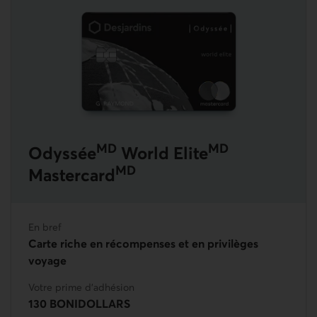
En savoir plus sur Odyssée World Elite Mastercard
MD
MD
Odyssée
World Elite
MD
Mastercard
En bref
Carte riche en récompenses et en privilèges
voyage
Votre prime d'adhésion
130 BONIDOLLARS