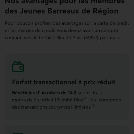
Nos avantages pour les membres
des Jeunes Barreaux de Région
Pour pouvoir profiter des avantages sur la carte de crédit
et les marges de crédit, vous devez avoir un compte
courant avec le forfait L’Illimité Plus à 9,95 $ par mois.
Forfait transac­tionnel à prix réduit
Bénéficiez d’un rabais de 14 $
sur les frais
[
1
]
mensuels du forfait L’Illimité Plus
, qui comprend
Aller à la note
[
2
]
des transactions courantes illimitées
.
Aller à la note