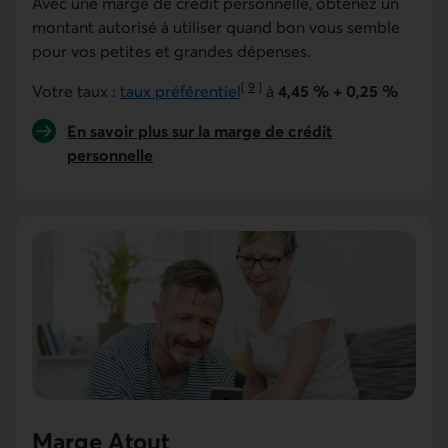
Avec une marge de crédit personnelle, obtenez un
montant autorisé à utiliser quand bon vous semble
pour vos petites et grandes dépenses.
[
9
]
Votre taux :
taux préférentiel
à
4,45 %
+ 0,25 %
Aller à la note
En savoir plus sur la marge de crédit
personnelle
Marge Atout