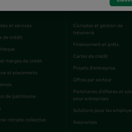
uliers
Entreprises
es et services
Comptes et gestion de
trésorerie
s de crédit
Financement et prêts
thèque
Cartes de crédit
 et marges de crédit
Projets d'entreprise
ne et placements
Offres par secteur
ances
culiers
Partenaires d’affaires et sol
on de patrimoine
pour entreprises
s
Solutions pour les employe
ne-retraite collective
Assurances
Entreprises