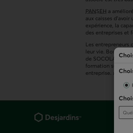
PANSEH
a amélioré
aux caisses d'avoir
expérience, la capa
des entreprises et 
Les entrepreneurs o
leur vie. Bon nombr
Choi
de SOCOLAVIM après 
formation sur le pla
Chois
entreprise. »
Chois
Pied de page