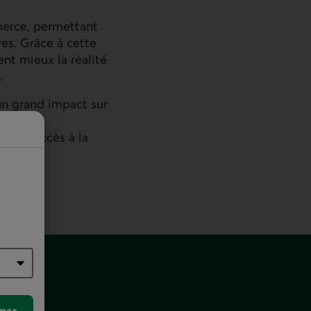
merce, permettant
es. Grâce à cette
nt mieux la réalité
.
un grand impact sur
ir eu accès à la
e à leur
mer