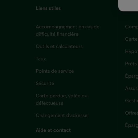
Liens utiles
Partic
Accompagnement en cas de
Compt
difficulté financière
Carte
Outils et calculateurs
Hypo
Taux
Prêts
Points de service
Éparg
Sécurité
Assur
Carte perdue, volée ou
Parti
Gesti
défectueuse
Offre
Changement d'adresse
Éparg
Aide et contact