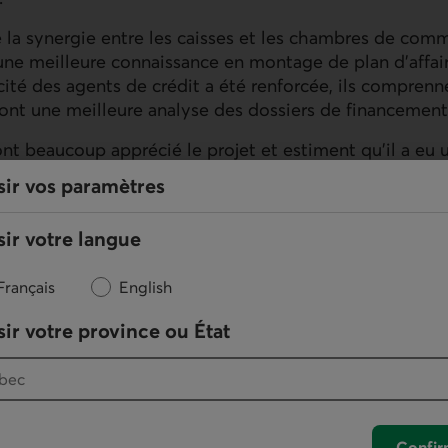
 la synergie entre les caisses et les chambres de com
 une meilleure connaissance en montage de plan d'affair
cité des agents de crédit a été renforcée, ils comprenne
font une meilleure analyse des dossiers de financement
nt beaucoup apprécié le projet et estiment qu'il a eu 
e d'entre eux ont d'ailleurs renouvelé leur prêt auprès
sir vos paramètres
un premier crédit. Ils sont aussi reconnaissants d'avo
n d'affaires, car ceci leur a permis de réfléchir davantag
ir votre langue
Français
English
ir votre province ou État
Confir