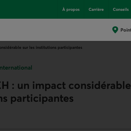
À propos
Carrière
Conseils
Poin
sidérable sur les institutions participantes
nternational
 : un impact considérable 
ns participantes