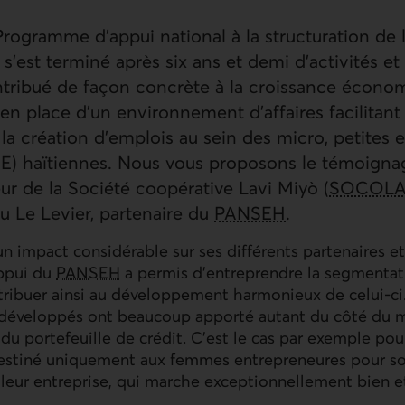
 Programme d'appui national à la structuration de 
) s'est terminé après six ans et demi d'activités et
ribué de façon concrète à la croissance écono
en place d'un environnement d'affaires facilitant 
t la création d'emplois au sein des micro, petites
E) haïtiennes. Nous vous proposons le témoigna
eur de la Société coopérative Lavi Miyò (
SOCOLA
 Le Levier, partenaire du
PANSEH
.
 impact considérable sur ses différents partenaires et
ppui du
PANSEH
a permis d'entreprendre la segmentati
ntribuer ainsi au développement harmonieux de celui-ci
s développés ont beaucoup apporté autant du côté du
 du portefeuille de crédit. C'est le cas par exemple pou
estiné uniquement aux femmes entrepreneures pour so
eur entreprise, qui marche exceptionnellement bien et
.