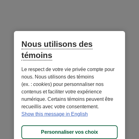
Suivez-nous
sur les réseaux sociaux
Facebook
– Lien externe au site. Cet hyperlien s'ouvrira dans une no
Instagram
– Lien externe au site. Cet hyperlien s'ouvrira dans 
LinkedIn
– Lien externe au site. Cet hyperlien s'ouvrir
YouTube
– Lien externe au site. Cet hyperlien s'
Nous utilisons des
témoins
Application mobile
Le respect de votre vie privée compte pour
nous. Nous utilisons des témoins
(ex. :
cookies
) pour personnaliser nos
contenus et faciliter votre expérience
numérique. Certains témoins peuvent être
recueillis avec votre consentement.
Conditions d'utilisation et notes légales
Confidentialité
Show this message in English
Personnaliser les témoins
Accessibilité
Plan du site
Personnaliser vos choix