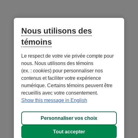
Suivez-nous
sur les réseaux sociaux
Facebook
– Lien externe au site. Cet hyperlien s'ouvrira dans une no
Instagram
– Lien externe au site. Cet hyperlien s'ouvrira dans 
LinkedIn
– Lien externe au site. Cet hyperlien s'ouvrir
YouTube
– Lien externe au site. Cet hyperlien s'
Nous utilisons des
témoins
Application mobile
Le respect de votre vie privée compte pour
nous. Nous utilisons des témoins
(ex. :
cookies
) pour personnaliser nos
contenus et faciliter votre expérience
numérique. Certains témoins peuvent être
recueillis avec votre consentement.
Conditions d'utilisation et notes légales
Confidentialité
Show this message in English
Personnaliser les témoins
Accessibilité
Plan du site
Personnaliser vos choix
© 1996-
2026
, Fédération des caisses Desjardins du Québec. Tous
Tout accepter
droits réservés.