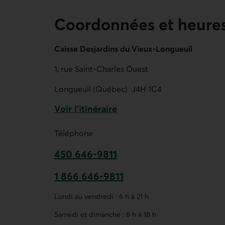
Coordonnées et heures
Caisse Desjardins du Vieux-Longueuil
1, rue Saint-Charles Ouest
Longueuil (Québec)
J4H 1C4
Voir l'itinéraire
Lien externe au site.
Téléphone
450 646-9811
Ce lien ouvre votre application de t
1 866 646-9811
Ce lien ouvre votre application de t
Lundi au vendredi : 6 h à 21 h
Samedi et dimanche : 8 h à 18 h