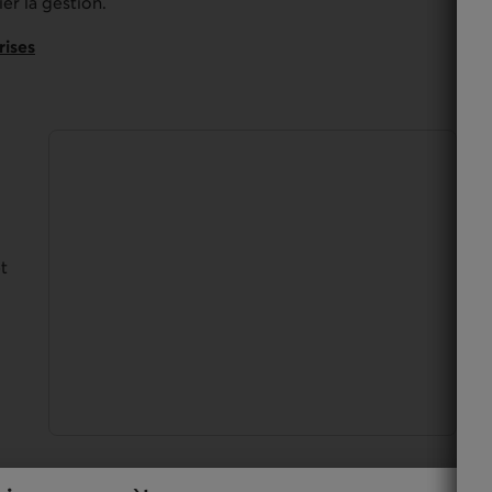
er la gestion.
rises
t