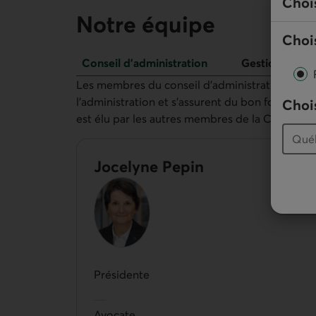
Choi
Notre équipe
Chois
Conseil d’administration
Gestionnaires
Conseil d’administration
Les membres du conseil d’administration sont 
l'administration et s’assurent du bon fonction
Chois
est élu par les autres membres de la Caisse.
Jocelyne Pepin
Présidente
Avocate