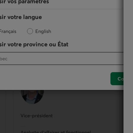
sir vos paramètres
ir votre langue
Français
English
des membres de la Caisse qui participent à
nement de leur coopérative. Le conseil d’administration
ir votre province ou État
Hugues Lavoie
Confir
Vice-président
Analyste d'affaires et fonctionnel