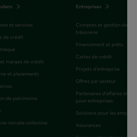
uliers
Entreprises
es et services
Comptes et gestion de
trésorerie
s de crédit
Financement et prêts
thèque
Cartes de crédit
 et marges de crédit
Projets d'entreprise
ne et placements
Offres par secteur
ances
culiers
Partenaires d’affaires et sol
on de patrimoine
pour entreprises
s
Solutions pour les employe
ne-retraite collective
Assurances
Entreprises