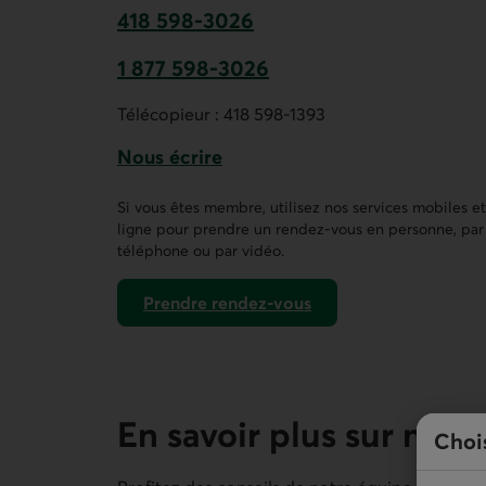
418 598-3026
Ce lien ouvre votre application de t
1 877 598-3026
Ce lien ouvre votre application de t
Télécopieur :
418 598-1393
Nous écrire
Ce lien ouvre un formulaire de contact 
Si vous êtes membre, utilisez nos services mobiles e
ligne pour prendre un rendez-vous en personne, par
téléphone ou par vidéo.
Prendre rendez-vous
dans AccèsD
En savoir plus sur nos 
Choi