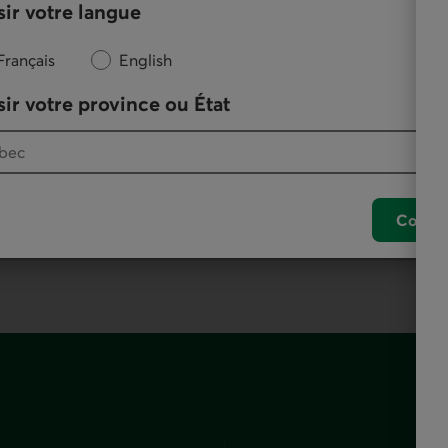
nne ou à distance, et faites vos opérations de tous les
ir votre langue
Français
English
ir votre province ou État
ut aussi vous accompagner et offre l'ensemble de nos
Confir