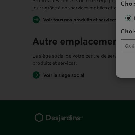
Profitez des conseils de notre équipe, en perso
Chois
jours grâce à nos services mobiles et en ligne.
Voir tous nos produits et services
Chois
Autre emplacement
Le siège social de votre centre de services pe
produits et services.
Voir le siège social
Pied de page