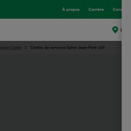
À propos
Carrière
Conseils
Poin
rand-L'Islet
Centre de services Saint-Jean-Port-Joli