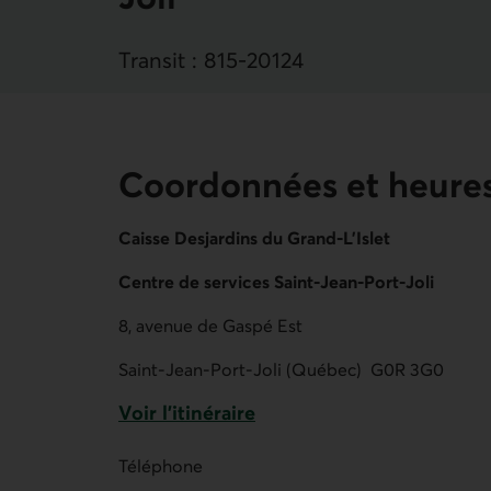
Transit :
815
‐
20124
Coordonnées et heures
Caisse Desjardins du Grand-L'Islet
Centre de services Saint-Jean-Port-Joli
8, avenue de Gaspé Est
Saint-Jean-Port-Joli (Québec)
G0R 3G0
Voir l'itinéraire
Lien externe au site.
Téléphone