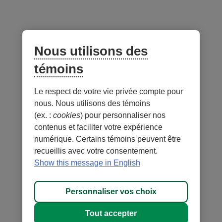
Suivez-nous
sur les réseaux sociaux
Facebook
– Lien externe au site. Cet hyperlien s'ouvrira dans une no
Instagram
– Lien externe au site. Cet hyperlien s'ouvrira dans 
LinkedIn
– Lien externe au site. Cet hyperlien s'ouvrir
YouTube
– Lien externe au site. Cet hyperlien s'
Nous utilisons des
témoins
Application mobile
Le respect de votre vie privée compte pour
nous. Nous utilisons des témoins
(ex. :
cookies
) pour personnaliser nos
contenus et faciliter votre expérience
numérique. Certains témoins peuvent être
recueillis avec votre consentement.
Conditions d'utilisation et notes légales
Confidentialité
Show this message in English
Personnaliser les témoins
Accessibilité
Plan du site
Personnaliser vos choix
© 1996-
2026
, Fédération des caisses Desjardins du Québec. Tous
Tout accepter