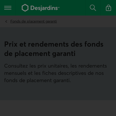
Aller
au
Menu principal
contenu
Rechercher
Se conn
principal
Fonds de placement garanti
Prix et rendements des fonds
de placement garanti
Consultez les prix unitaires, les rendements
mensuels et les fiches descriptives de nos
fonds de placement garanti.