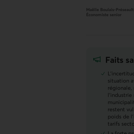
Maëlle Boulais-Préseault
Économiste senior
Faits sa
L’incertit
situation 
régionale,
l’industrie
municipali
restent vu
poids de l’
tarifs secto
La forte p