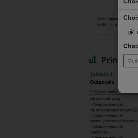
Choi
Chois
Chois
Principa