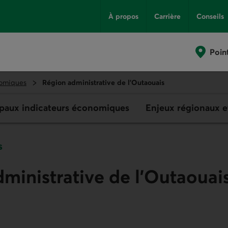
À propos
Carrière
Conseils
Poin
omiques
Région administrative de l’Outaouais
ipaux indicateurs économiques
Enjeux régionaux e
s
ministrative de l’Outaouai