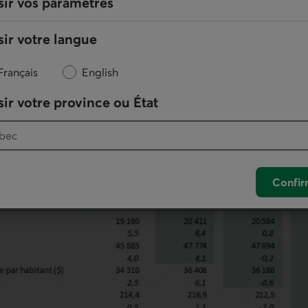
sir vos paramètres
ir votre langue
Français
English
ir votre province ou État
ux indicateurs économiques
Confir