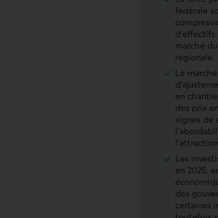
fédérale s
compressio
d’effectifs
marché du t
régionale.
Le marché 
d’ajusteme
en chantie
des prix e
signes de 
l’abordabi
l’attractio
Les invest
en 2025, en
économiqu
des gouver
certaines i
toutefois 