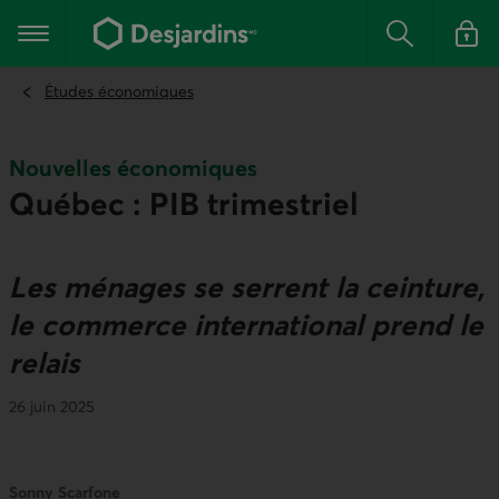
Aller
au
Menu principal
contenu
Rechercher
Se conn
principal
Études économiques
Nouvelles économiques
Québec : PIB trimestriel
Les ménages se serrent la ceinture,
le commerce international prend le
relais
26 juin 2025
Sonny Scarfone