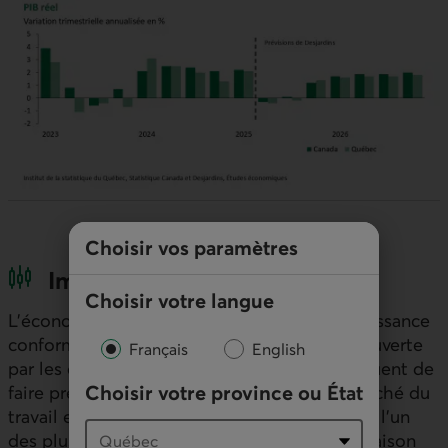
Choisir vos paramètres
Implications
Choisir votre langue
L’économie québécoise a enregistré une croissance
conforme aux attentes. Depuis la période couverte
Français
English
par les données, plusieurs indicateurs continuent de
Choisir votre province ou État
faire preuve de résilience, notamment le marché du
travail et le marché de l'immobilier, qui reste l’un
des plus dynamiques au pays. Toutefois, en raison