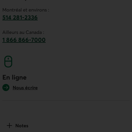
Montréal et environs :
514 281-2336
Ce lien lancera votre logiciel de téléphonie par
Ailleurs au Canada :
1 866 866-7000
numéro sans frais. Ce lien lancera votre logicie
En ligne
Nous écrire
Notes