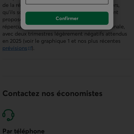
de la répartition sectorielle des tarifs douaniers,
qu’ils soient en vigueur, partiels ou simplement
Confirmer
proposés, la province devrait subir des
répercussions supérieures à la moyenne nationale,
avec deux trimestres légèrement négatifs attendus
en 2025 (voir le graphique 1 et nos plus récentes
prévisions
).
Lien externe au site.
Contactez nos économistes
Par téléphone