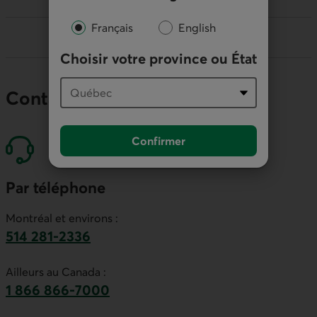
Français
English
Choisir votre province ou État
Contactez nos économistes
Confirmer
Par téléphone
Montréal et environs :
514 281-2336
Ce lien lancera votre logiciel de téléphonie par
Ailleurs au Canada :
1 866 866-7000
numéro sans frais. Ce lien lancera votre logicie