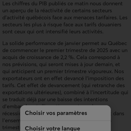
Les chiffres du PIB publiés ce matin nous donnent
un aperçu de la réactivité de certains secteurs
d’activité québécois face aux menaces tarifaires. Les
secteurs les plus à risque face aux tarifs douaniers
sont ceux qui ont intensifié leurs activités.
La solide performance de janvier permet au Québec
de commencer le premier trimestre de 2025 avec un
acquis de croissance de 2,2 %. Cela correspond à
nos prévisions, qui seront mises à jour demain, et
qui anticipent un premier trimestre vigoureux. Nos
exportateurs ont en effet devancé l’imposition des
tarifs. Cet effet de devancement (qui retranche des
exportations ultérieures), combiné à l’incertitude qui
se traduit déjà par une baisse des intentions
d’embauche et d’investissement, rendra une
Choisir vos paramètres
récession difficilement évitable au Québec et dans
l’ensemble du Canada au cours des prochains
trimestres.
Choisir votre langue