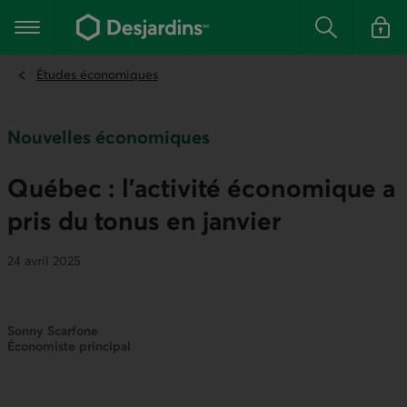
Aller
au
Menu principal
contenu
Rechercher
Se conn
principal
Études économiques
Nouvelles économiques
Québec : l’activité économique a
pris du tonus en janvier
24 avril 2025
Sonny Scarfone
Économiste principal