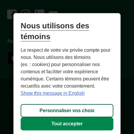
sur les réseaux sociaux
Facebook
– Lien externe au site. Cet hyperlien s'ouvrira dans une no
Instagram
– Lien externe au site. Cet hyperlien s'ouvrira dans 
LinkedIn
– Lien externe au site. Cet hyperlien s'ouvrir
YouTube
– Lien externe au site. Cet hyperlien s'
Nous utilisons des
témoins
Application mobile
Le respect de votre vie privée compte pour
nous. Nous utilisons des témoins
(ex. :
cookies
) pour personnaliser nos
contenus et faciliter votre expérience
numérique. Certains témoins peuvent être
recueillis avec votre consentement.
Conditions d'utilisation et notes légales
Confidentialité
Show this message in English
Personnaliser les témoins
Accessibilité
Plan du site
Personnaliser vos choix
© 1996-
2026
, Fédération des caisses Desjardins du Québec. Tous
Tout accepter
droits réservés.